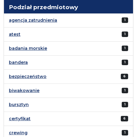
Podział przedmiotowy
agencja zatrudnienia
1
atest
1
badania morskie
1
bandera
1
bezpieczeństwo
6
biwakowanie
1
bursztyn
1
certyfikat
6
crewing
1