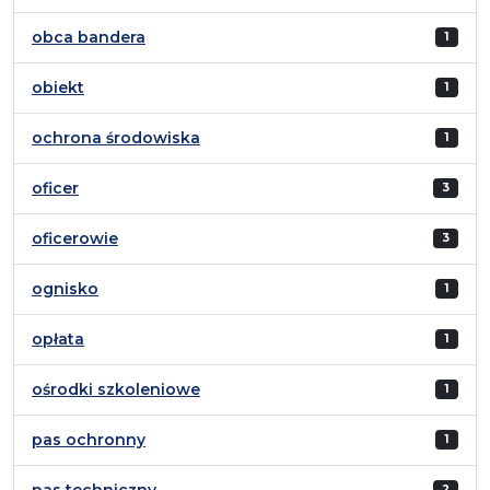
obca bandera
1
obiekt
1
ochrona środowiska
1
oficer
3
oficerowie
3
ognisko
1
opłata
1
ośrodki szkoleniowe
1
pas ochronny
1
pas techniczny
2