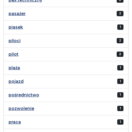
pasażer
2
piasek
1
piloci
2
pilot
2
plaża
1
pojazd
1
pośrednictwo
1
pozwolenie
1
praca
1