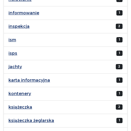
informowanie
1
inspekcja
2
ism
1
isps
1
jachty
2
karta informacyjna
1
kontenery
1
książeczka
2
książeczka żeglarska
1