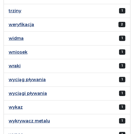
trziny
1
weryfikacja
2
widma
1
wniosek
1
wraki
1
wyciąg pływania
1
wyciągi pływania
1
wykaz
1
wykrywacz metalu
1