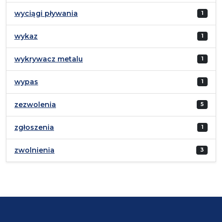
wyciągi pływania
1
wykaz
1
wykrywacz metalu
1
wypas
1
zezwolenia
5
zgłoszenia
1
zwolnienia
3