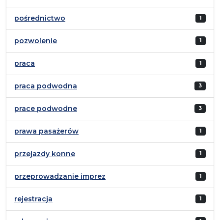
pośrednictwo
1
pozwolenie
1
praca
1
praca podwodna
3
prace podwodne
3
prawa pasażerów
1
przejazdy konne
1
przeprowadzanie imprez
1
rejestracja
1