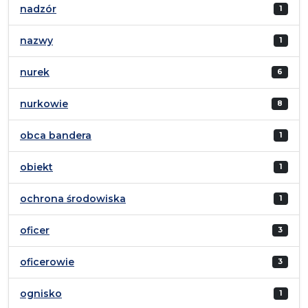
nadzór
1
nazwy
1
nurek
6
nurkowie
8
obca bandera
1
obiekt
1
ochrona środowiska
1
oficer
3
oficerowie
3
ognisko
1