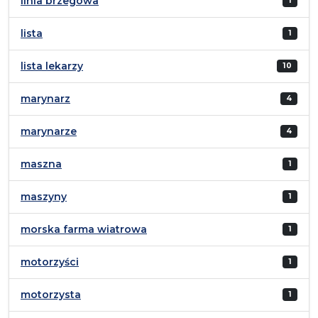
linia brzegowa
1
lista
1
lista lekarzy
10
marynarz
4
marynarze
4
maszna
1
maszyny
1
morska farma wiatrowa
1
motorzyści
1
motorzysta
1