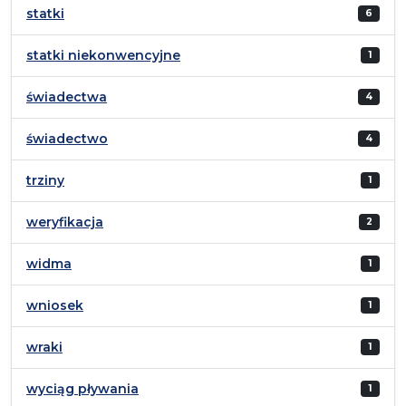
statki
6
statki niekonwencyjne
1
świadectwa
4
świadectwo
4
trziny
1
weryfikacja
2
widma
1
wniosek
1
wraki
1
wyciąg pływania
1