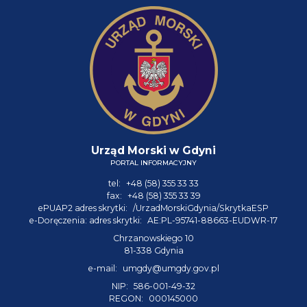
Urząd Morski w Gdyni
PORTAL INFORMACYJNY
tel:
+48 (58) 355 33 33
fax:
+48 (58) 355 33 39
ePUAP2 adres skrytki:
/UrzadMorskiGdynia/SkrytkaESP
e-Doręczenia: adres skrytki:
AE:PL-95741-88663-EUDWR-17
Chrzanowskiego 10
81-338 Gdynia
e-mail:
umgdy@umgdy.gov.pl
NIP:
586-001-49-32
REGON:
000145000