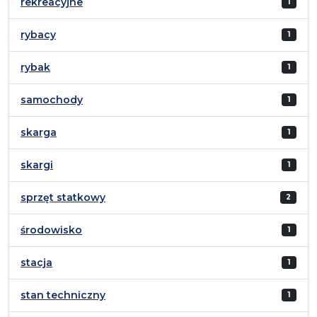
rekreacyjne
1
rybacy
1
rybak
1
samochody
1
skarga
1
skargi
1
sprzęt statkowy
2
środowisko
1
stacja
1
stan techniczny
1