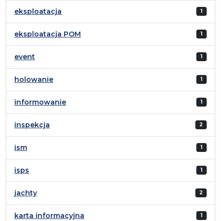
eksploatacja
1
eksploatacja POM
1
event
1
holowanie
1
informowanie
1
inspekcja
2
ism
1
isps
1
jachty
2
karta informacyjna
1