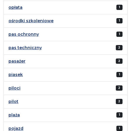
opłata
1
ośrodki szkoleniowe
1
pas ochronny
1
pas techniczny
2
pasażer
2
piasek
1
piloci
2
pilot
2
plaża
1
pojazd
1