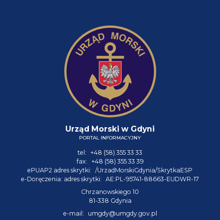
Urząd Morski w Gdyni
PORTAL INFORMACYJNY
tel:
+48 (58) 355 33 33
fax:
+48 (58) 355 33 39
ePUAP2 adres skrytki:
/UrzadMorskiGdynia/SkrytkaESP
e-Doręczenia: adres skrytki:
AE:PL-95741-88663-EUDWR-17
Chrzanowskiego 10
81-338 Gdynia
e-mail:
umgdy@umgdy.gov.pl