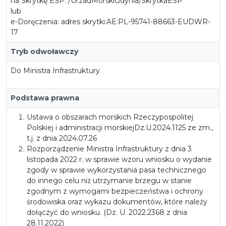
na Skrytkę ESP: /UrzadMorskiGdynia/SkrytkaESP
lub
e-Doręczenia: adres skrytki:AE:PL-95741-88663-EUDWR-
17
Tryb odwoławczy
Do Ministra Infrastruktury
Podstawa prawna
Ustawa o obszarach morskich Rzeczypospolitej
Polskiej i administracji morskiejDz.U.2024.1125 ze zm.,
t.j. z dnia 2024.07.26
Rozporządzenie Ministra Infrastruktury z dnia 3
listopada 2022 r. w sprawie wzoru wniosku o wydanie
zgody w sprawie wykorzystania pasa technicznego
do innego celu niż utrzymanie brzegu w stanie
zgodnym z wymogami bezpieczeństwa i ochrony
środowiska oraz wykazu dokumentów, które należy
dołączyć do wniosku. (Dz. U. 2022.2368 z dnia
28.11.2022)