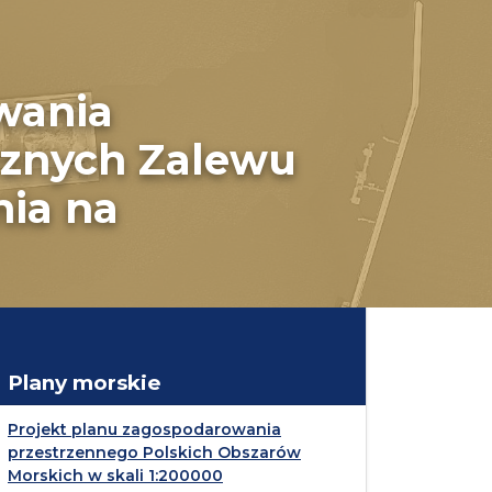
wania
rznych Zalewu
nia na
Plany morskie
Projekt planu zagospodarowania
przestrzennego Polskich Obszarów
Morskich w skali 1:200000