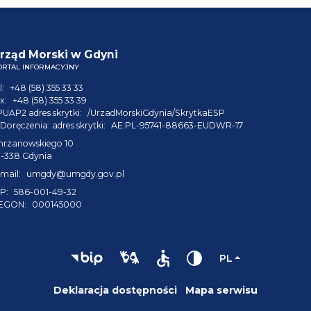
rząd Morski w Gdyni
ORTAL INFORMACYJNY
l:
+48 (58) 355 33 33
x:
+48 (58) 355 33 39
PUAP2 adres skrytki:
/UrzadMorskiGdynia/SkrytkaESP
Doręczenia: adres skrytki:
AE:PL-95741-88663-EUDWR-17
hrzanowskiego 10
1-338 Gdynia
mail:
umgdy@umgdy.gov.pl
P:
586-001-49-32
EGON:
000145000
PL
Deklaracja dostępności
Mapa serwisu