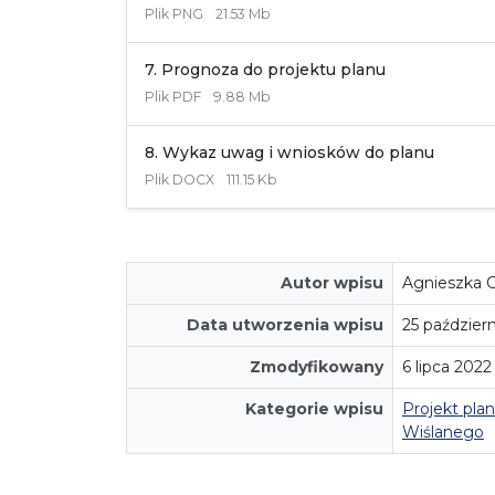
Plik
PNG
21.53 Mb
7. Prognoza do projektu planu
Plik
PDF
9.88 Mb
8. Wykaz uwag i wniosków do planu
Plik
DOCX
111.15 Kb
Autor wpisu
Agnieszka C
Data utworzenia wpisu
25 paździer
Zmodyfikowany
6 lipca 202
Kategorie wpisu
Projekt pl
Wiślanego