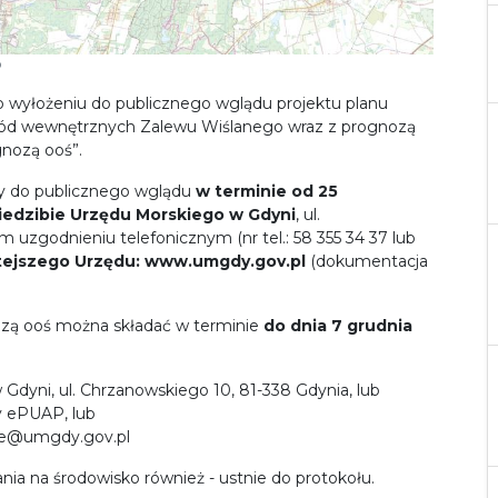
o
o wyłożeniu do publicznego wglądu projektu planu
ód wewnętrznych Zalewu Wiślanego wraz z prognozą
gnozą ooś”.
ny do publicznego wglądu
w terminie od 25
iedzibie Urzędu Morskiego w Gdyni
, ul.
 uzgodnieniu telefonicznym (nr tel.: 58 355 34 37 lub
tejszego Urzędu:
www.umgdy.gov.pl
(dokumentacja
nozą ooś można składać w terminie
do dnia 7 grudnia
Gdyni, ul. Chrzanowskiego 10, 81-338 Gdynia, lub
y ePUAP, lub
kie@umgdy.gov.pl
nia na środowisko również - ustnie do protokołu.