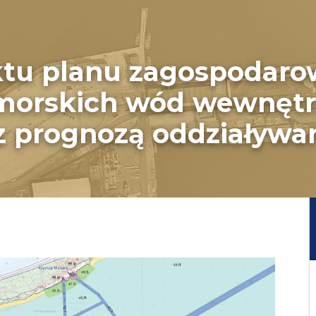
ktu planu zagospodaro
 morskich wód wewnęt
z prognozą oddziaływa