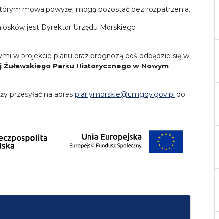
o którym mowa powyżej mogą pozostać bez rozpatrzenia.
iosków jest Dyrektor Urzędu Morskiego
ymi w projekcie planu oraz prognozą ooś odbędzie się w
jnej Żuławskiego Parku Historycznego w Nowym
eży przesyłać na adres
planymorskie@umgdy.gov.pl
do