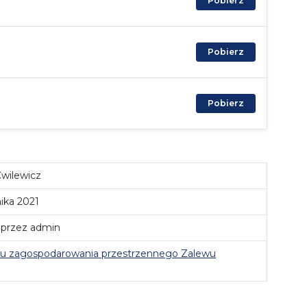
Pobierz
Pobierz
Pobierz
wilewicz
nika 2021
2 przez admin
anu zagospodarowania przestrzennego Zalewu