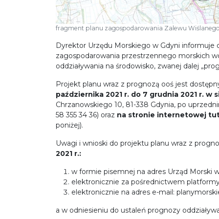
fragment planu zagospodarowania Zalewu Wiślaneg
Dyrektor Urzędu Morskiego w Gdyni informuje 
zagospodarowania przestrzennego morskich w
oddziaływania na środowisko, zwanej dalej „pro
Projekt planu wraz z prognozą ooś jest dostęp
października 2021 r. do 7 grudnia 2021 r.
w s
Chrzanowskiego 10, 81-338 Gdynia, po uprzednim
58 355 34 36) oraz
na stronie internetowej tu
poniżej).
Uwagi i wnioski do projektu planu wraz z prog
2021 r.:
w formie pisemnej na adres Urząd Morski w 
elektronicznie za pośrednictwem platform
elektronicznie na adres e-mail: planymors
a w odniesieniu do ustaleń prognozy oddziaływa