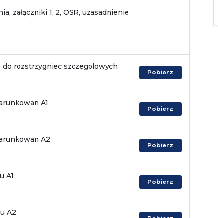
ia, załączniki 1, 2, OSR, uzasadnienie
ie do rozstrzygniec szczegolowych
Pobierz
Uwarunkowan A1
Pobierz
Uwarunkowan A2
Pobierz
u A1
Pobierz
nu A2