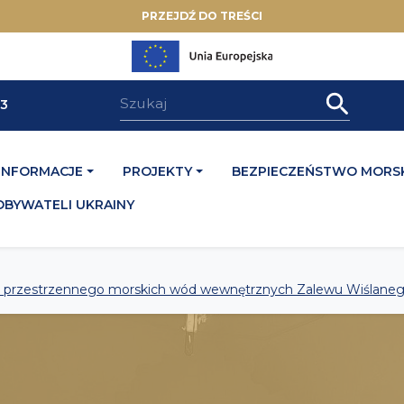
PRZEJDŹ DO TREŚCI
33
INFORMACJE
PROJEKTY
BEZPIECZEŃSTWO MORSK
OBYWATELI UKRAINY
a przestrzennego morskich wód wewnętrznych Zalewu Wiślanego