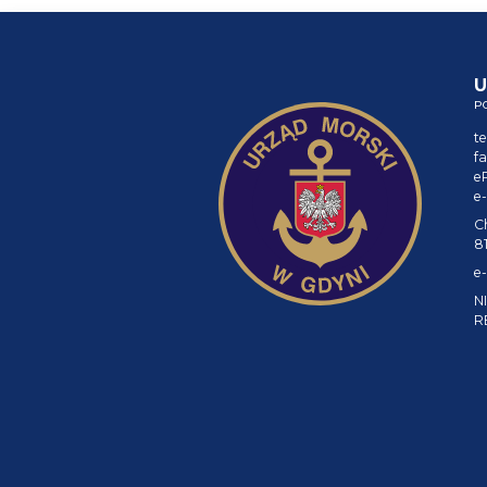
U
P
te
fa
e
e-
C
8
e-
NI
R