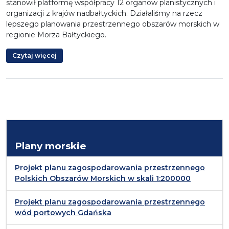
stanowił platformę współpracy 12 organów planistycznych i
organizacji z krajów nadbałtyckich. Działaliśmy na rzecz
lepszego planowania przestrzennego obszarów morskich w
regionie Morza Bałtyckiego.
Czytaj więcej
Plany morskie
Projekt planu zagospodarowania przestrzennego
Polskich Obszarów Morskich w skali 1:200000
Projekt planu zagospodarowania przestrzennego
wód portowych Gdańska