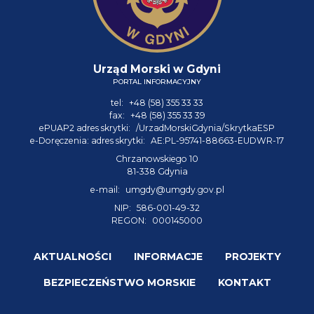
Urząd Morski w Gdyni
PORTAL INFORMACYJNY
tel:
+48 (58) 355 33 33
fax:
+48 (58) 355 33 39
ePUAP2 adres skrytki:
/UrzadMorskiGdynia/SkrytkaESP
e-Doręczenia: adres skrytki:
AE:PL-95741-88663-EUDWR-17
Chrzanowskiego 10
81-338 Gdynia
e-mail:
umgdy@umgdy.gov.pl
NIP:
586-001-49-32
REGON:
000145000
AKTUALNOŚCI
INFORMACJE
PROJEKTY
BEZPIECZEŃSTWO MORSKIE
KONTAKT