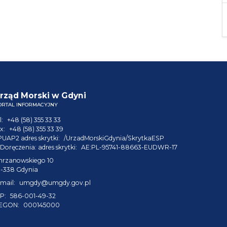
rząd Morski w Gdyni
ORTAL INFORMACYJNY
l:
+48 (58) 355 33 33
x:
+48 (58) 355 33 39
PUAP2 adres skrytki:
/UrzadMorskiGdynia/SkrytkaESP
Doręczenia: adres skrytki:
AE:PL-95741-88663-EUDWR-17
hrzanowskiego 10
1-338 Gdynia
mail:
umgdy@umgdy.gov.pl
P:
586-001-49-32
EGON:
000145000