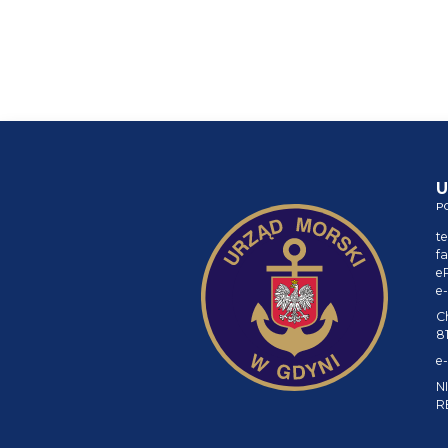
U
P
te
fa
e
e-
C
8
e-
NI
R