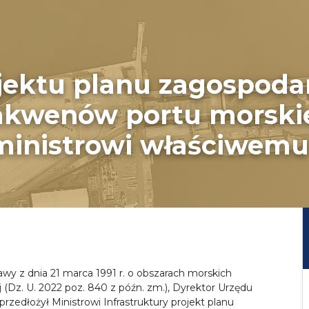
ojektu planu zagospod
 akwenów portu morski
inistrowi właściwemu 
stawy z dnia 21 marca 1991 r. o obszarach morskich
ej (Dz. U. 2022 poz. 840 z późn. zm.), Dyrektor Urzędu
rzedłożył Ministrowi Infrastruktury projekt planu