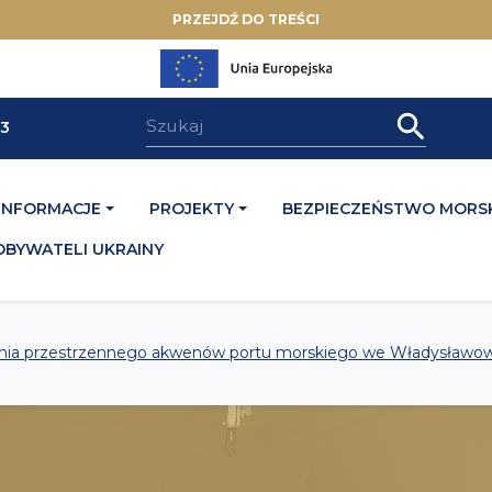
PRZEJDŹ DO TREŚCI
33
INFORMACJE
PROJEKTY
BEZPIECZEŃSTWO MORSK
OBYWATELI UKRAINY
ania przestrzennego akwenów portu morskiego we Władysławowi