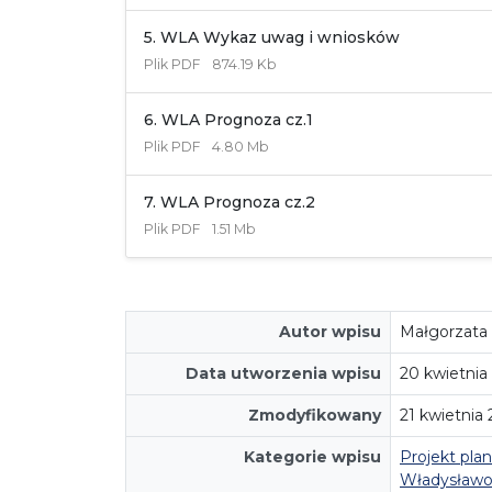
5. WLA Wykaz uwag i wniosków
Plik
PDF
874.19 Kb
6. WLA Prognoza cz.1
Plik
PDF
4.80 Mb
7. WLA Prognoza cz.2
Plik
PDF
1.51 Mb
Autor wpisu
Małgorzata
Data utworzenia wpisu
20 kwietnia
Zmodyfikowany
21 kwietnia
Kategorie wpisu
Projekt pl
Władysław