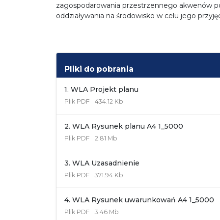
zagospodarowania przestrzennego akwenów po
oddziaływania na środowisko w celu jego przyjęc
Pliki do pobrania
1. WLA Projekt planu
Plik
PDF
434.12 Kb
2. WLA Rysunek planu A4 1_5000
Plik
PDF
2.81 Mb
3. WLA Uzasadnienie
Plik
PDF
371.94 Kb
4. WLA Rysunek uwarunkowań A4 1_5000
Plik
PDF
3.46 Mb