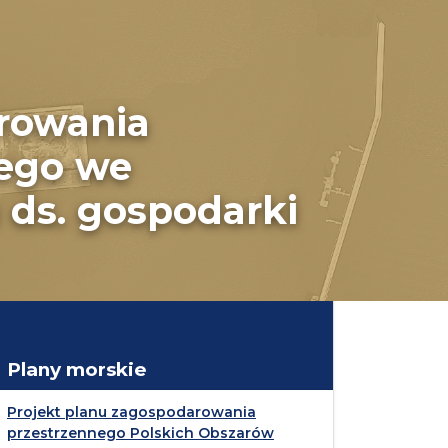
arowania
ego we
ds. gospodarki
Plany morskie
Projekt planu zagospodarowania
przestrzennego Polskich Obszarów