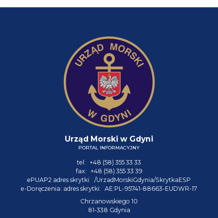
Urząd Morski w Gdyni
PORTAL INFORMACYJNY
tel:
+48 (58) 355 33 33
fax:
+48 (58) 355 33 39
ePUAP2 adres skrytki:
/UrzadMorskiGdynia/SkrytkaESP
e-Doręczenia: adres skrytki:
AE:PL-95741-88663-EUDWR-17
Chrzanowskiego 10
81-338 Gdynia