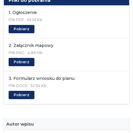
Pliki do pobrania
1. Ogłoszenie
Plik
PDF
63.53 Kb
Pobierz
2. Załącznik mapowy
Plik
PNG
4.86 Mb
Pobierz
3. Formularz wniosku do planu
Plik
DOCX
32.94 Kb
Pobierz
Autor wpisu