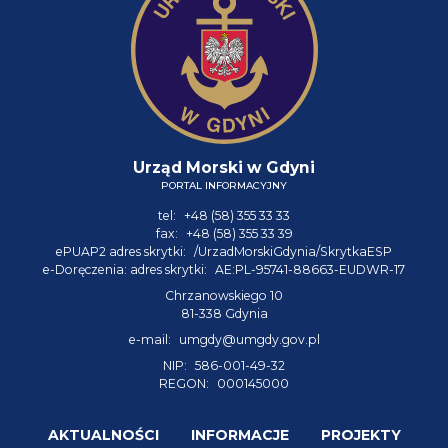
Urząd Morski w Gdyni
PORTAL INFORMACYJNY
tel:
+48 (58) 355 33 33
fax:
+48 (58) 355 33 39
ePUAP2 adres skrytki:
/UrzadMorskiGdynia/SkrytkaESP
e-Doręczenia: adres skrytki:
AE:PL-95741-88663-EUDWR-17
Chrzanowskiego 10
81-338 Gdynia
e-mail:
umgdy@umgdy.gov.pl
NIP:
586-001-49-32
REGON:
000145000
AKTUALNOŚCI
INFORMACJE
PROJEKTY