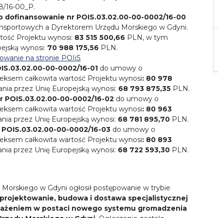
8/16-00_P.
 dofinansowanie nr POIS.03.02.00-00-0002/16-00
nsportowych a Dyrektorem Urzędu Morskiego w Gdyni.
tość Projektu wynosi:
83 515 500,66
PLN, w tym
ejską wynosi:
70 988 175,56
PLN.
owanie na stronie POIiS
IS.03.02.00-00-0002/16-01
do umowy o
eksem całkowita wartość Projektu wynosi
: 80 978
ia przez Unię Europejską wynosi:
68 793 875,35
PLN.
r POIS.03.02.00-00-0002/16-02
do umowy o
eksem całkowita wartość Projektu wynosi
: 80 963
ia przez Unię Europejską wynosi:
68 781 895,70
PLN.
 POIS.03.02.00-00-0002/16-03
do umowy o
eksem całkowita wartość Projektu wynosi
: 80 893
ia przez Unię Europejską wynosi:
68 722 593,30
PLN.
u Morskiego w Gdyni ogłosił postępowanie w trybie
projektowanie, budowa i dostawa specjalistycznej
osażeniem w postaci nowego systemu gromadzenia