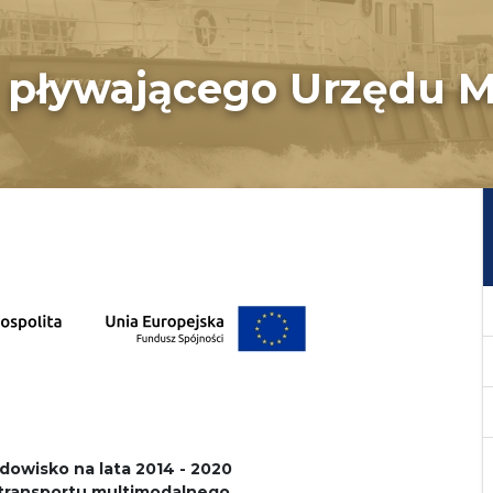
pływającego Urzędu M
dowisko na lata 2014 - 2020
 i transportu multimodalnego