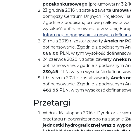
pozakonkursowego
(pre-umowa) nr 3.2-1
23 grudnia 2016 r. została zawarta
umowa o
pomiędzy Centrum Unijnych Projektów Tra
Zgodnie z podpisaną umową całkowita war
wysokość dofinansowania przez Unię Europ
Informacja o podpisaniu umowy o dofinans
21 maja 2019 r. został zawarty
Aneks nr PO
dofinansowanie. Zgodnie z podpisanym An
066,00
PLN, w tym wysokość dofinansowan
24 czerwca 2020 r. został zawarty
Aneks n
dofinansowanie. Zgodnie z podpisanym An
230,48
PLN, w tym wysokość dofinansowan
19 stycznia 2021 r. został zawarty
Aneks nr
dofinansowanie. Zgodnie z podpisanym An
462,95
PLN, w tym wysokość dofinansowan
Przetargi
W dniu 16 listopada 2016 r. Dyrektor Urzęd
przetargu nieograniczonego na zadanie
Za
jednostki hydrograficznej wraz z wyp