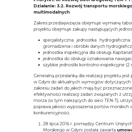
Działanie: 3.2. Rozwój transportu morskie
multimodalnych
Zakres przedsięwzięcia obejmuje wymianę tabo
projektu obejmuje zakupy następujących jednos
specjalistyczna jednostka hydrografic
gromadzenia i obróbki danych hydrografic
jednostka inspekcyjna dla obsługi Kapitana
jednostka do obsługi oznakowania nawiga
szybkie jednostki kontrolno-inspekcyjne (2 s
Generalną przesłanką dla realizacji projektu j
w Gdyni do aktualnych wymogów dotyczących oc
zakresu zadań do jakich mają być przeznaczone
efektywności realizacji zadań związanych z utr
morza (w tym należących do sieci TEN-T), utrz
poprawa jakości wyposażenia portów morskich 
konkurencyjności.
28 lipca 2016 r. pomiędzy Centrum Unijny
Morskiego w Gdyni została zawarta
umowa 