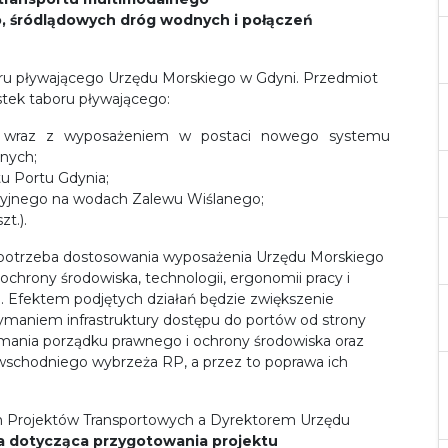
go, śródlądowych dróg wodnych i połączeń
ru pływającego Urzędu Morskiego w Gdyni. Przedmiot
tek taboru pływającego:
zna wraz z wyposażeniem w postaci nowego systemu
znych;
tu Portu Gdynia;
cyjnego na wodach Zalewu Wiślanego;
zt.).
est potrzeba dostosowania wyposażenia Urzędu Morskiego
hrony środowiska, technologii, ergonomii pracy i
. Efektem podjętych działań będzie zwiększenie
zymaniem infrastruktury dostępu do portów od strony
ymania porządku prawnego i ochrony środowiska oraz
wschodniego wybrzeża RP, a przez to poprawa ich
ch Projektów Transportowych a Dyrektorem Urzędu
dotycząca przygotowania projektu