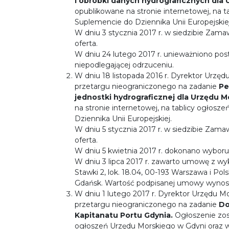
i obróbki danych hydrograficznych dla
opublikowane na stronie internetowej, na 
Suplemencie do Dziennika Unii Europejskiej
W dniu 3 stycznia 2017 r. w siedzibie Zama
oferta.
W dniu 24 lutego 2017 r. unieważniono pos
niepodlegającej odrzuceniu.
W dniu 18 listopada 2016 r. Dyrektor Urzęd
przetargu nieograniczonego na zadanie
Pe
jednostki hydrograficznej dla Urzędu 
na stronie internetowej, na tablicy ogłos
Dziennika Unii Europejskiej.
W dniu 5 stycznia 2017 r. w siedzibie Zama
oferta.
W dniu 5 kwietnia 2017 r. dokonano wyboru n
W dniu 3 lipca 2017 r. zawarto umowę z wyko
Stawki 2, lok. 18.04, 00-193 Warszawa i Polsk
Gdańsk. Wartość podpisanej umowy wynosi
W dniu 1 lutego 2017 r. Dyrektor Urzędu M
przetargu nieograniczonego na zadanie
Do
Kapitanatu Portu Gdynia.
Ogłoszenie zost
ogłoszeń Urzędu Morskiego w Gdyni oraz w 