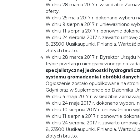
W dniu 28 marca 2017 r. w siedzibie Zamawi
oferty.
W dniu 25 maja 2017 r. dokonano wyboru naj
W dniu 9 sierpnia 2017 r. unieważniono wybó
W dniu 11 sierpnia 2017 r. ponownie dokona
W dniu 24 sierpnia 2017 r. zawarto umowę
8, 23500 Uusikaupunki, Finlandia. Wartość
złotych brutto.
W dniu 28 marca 2017 r. Dyrektor Urzędu 
trybie przetargu nieograniczonego na zad
specjalistycznej jednostki hydrografi
systemu gromadzenia i obróbki danych
Ogłoszenie zostało opublikowane na stroni
Gdyni oraz w Suplemencie do Dziennika Unii
W dniu 4 maja 2017 r. w siedzibie Zamawiaj
W dniu 24 maja 2017 r. dokonano wyboru naj
W dniu 10 sierpnia 2017 r. unieważniono wyb
W dniu 11 sierpnia 2017 r. ponownie dokona
W dniu 24 sierpnia 2017 r. zawarto umowę
8, 23500 Uusikaupunki, Finlandia. Wartość
złotych brutto.