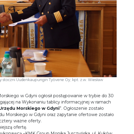
ży stoczni Uudenkaupungin Työvene Oy; kpt. ż.w. Wiesław
Morskiego w Gdyni ogłosił postępowanie w trybie do 30
ającej na Wykonaniu tablicy informacyjnej w ramach
Urzędu Morskiego w Gdyni
”. Ogłoszenie zostało
du Morskiego w Gdyni oraz zapytanie ofertowe zostało
ztery ważne oferty.
ejszą ofertę.
wykonawcą –KMK Group Monika Jurczyńska, ul. Kuków