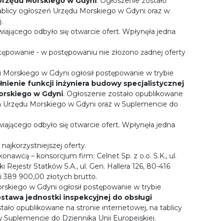
 Urzędu Morskiego w Gdyni
. Ogłoszenie zostało
tablicy ogłoszeń Urzędu Morskiego w Gdyni oraz w
.
wiającego odbyło się otwarcie ofert. Wpłynęła jedna
tępowanie - w postępowaniu nie złożono żadnej oferty
u Morskiego w Gdyni ogłosił postępowanie w trybie
łnienie funkcji inżyniera budowy specjalistycznej
Morskiego w Gdyni
. Ogłoszenie zostało opublikowane
zeń Urzędu Morskiego w Gdyni oraz w Suplemencie do
wiającego odbyło się otwarcie ofert. Wpłynęła jedna
ajkorzystniejszej oferty.
nawcą – konsorcjum firm: Celnet Sp. z o.o. S.K., ul.
i Rejestr Statków S.A., ul. Gen. Hallera 126, 80-416
 389 900,00 złotych brutto.
orskiego w Gdyni ogłosił postępowanie w trybie
stawa jednostki inspekcyjnej do obsługi
ało opublikowane na stronie internetowej, na tablicy
Suplemencie do Dziennika Unii Europejskiej.