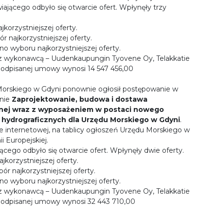
ającego odbyło się otwarcie ofert. Wpłynęły trzy
korzystniejszej oferty.
r najkorzystniejszej oferty.
no wyboru najkorzystniejszej oferty.
 z wykonawcą – Uudenkaupungin Tyovene Oy, Telakkatie
 podpisanej umowy wynosi 14 547 456,00
Morskiego w Gdyni ponownie ogłosił postępowanie w
anie
Zaprojektowanie, budowa i dostawa
cznej wraz z wyposażeniem w postaci nowego
 hydrograficznych dla Urzędu Morskiego w Gdyni
.
e internetowej, na tablicy ogłoszeń Urzędu Morskiego w
 Europejskiej.
ącego odbyło się otwarcie ofert. Wpłynęły dwie oferty.
korzystniejszej oferty.
ór najkorzystniejszej oferty.
no wyboru najkorzystniejszej oferty.
 z wykonawcą – Uudenkaupungin Tyovene Oy, Telakkatie
 podpisanej umowy wynosi 32 443 710,00