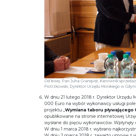
Od lewej: Pan Juha Granqvist, Kierownik sprzeda
Piotrzkowski, Dyrektor Urzędu Morskiego w Gdyni
W dniu 21 lutego 2018 r. Dyrektor Urzędu 
000 Euro na wybór wykonawcy usługi poleg
projektu „
Wymiana taboru pływającego 
opublikowane na stronie internetowej Urzę
wysłane do pięciu wykonawców. Wpłynęły c
W dniu 1 marca 2018 r. wybrano najkorzystni
W dniu 2 marca 2018 r. zawarto umowę z 