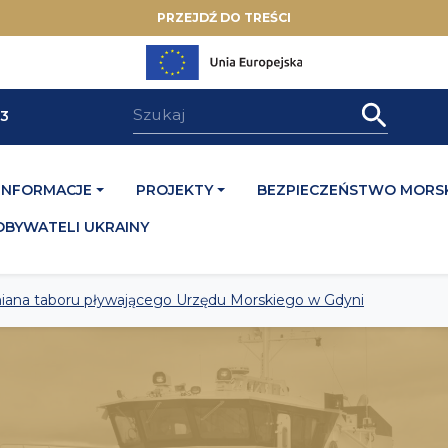
PRZEJDŹ DO TREŚCI
33
INFORMACJE
PROJEKTY
BEZPIECZEŃSTWO MORSK
OBYWATELI UKRAINY
ana taboru pływającego Urzędu Morskiego w Gdyni