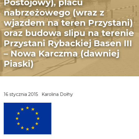
Postojowy), placu
nabrzeżowego (wraz z
wjazdem na teren Przystani)
oraz budowa slipu na terenie
Przystani Rybackiej Basen III
– Nowa Karczma (dawniej
Piaski)
16 stycznia 2015
Karolina Dołhy