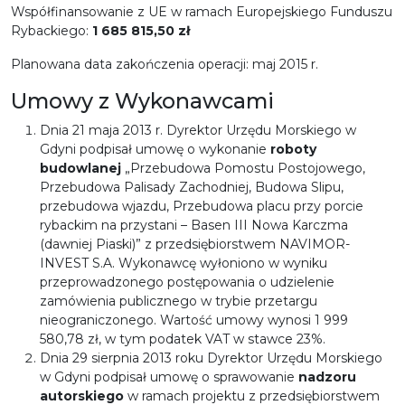
Współfinansowanie z UE w ramach Europejskiego Funduszu
Rybackiego:
1 685 815,50 zł
Planowana data zakończenia operacji: maj 2015 r.
Umowy z Wykonawcami
Dnia 21 maja 2013 r. Dyrektor Urzędu Morskiego w
Gdyni podpisał umowę o wykonanie
roboty
budowlanej
„Przebudowa Pomostu Postojowego,
Przebudowa Palisady Zachodniej, Budowa Slipu,
przebudowa wjazdu, Przebudowa placu przy porcie
rybackim na przystani – Basen III Nowa Karczma
(dawniej Piaski)” z przedsiębiorstwem NAVIMOR-
INVEST S.A. Wykonawcę wyłoniono w wyniku
przeprowadzonego postępowania o udzielenie
zamówienia publicznego w trybie przetargu
nieograniczonego. Wartość umowy wynosi 1 999
580,78 zł, w tym podatek VAT w stawce 23%.
Dnia 29 sierpnia 2013 roku Dyrektor Urzędu Morskiego
w Gdyni podpisał umowę o sprawowanie
nadzoru
autorskiego
w ramach projektu z przedsiębiorstwem