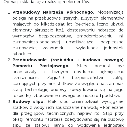
Operacja składa się z realizacji 4 elementów:
Przebudowy Nabrzeża Północnego.
Modernizacja
polega na przebudowie starych, zużytych elementów
mających po kilkadziesiąt lat (pęknięcia, liczne ubytki,
elementy skruszałe itp.), dostosowaniu nabrzeża do
wymogów bezpieczeństwa, zmodernizowaniu linii
cumowniczo-odbojowej umożliwiającej bezpieczne
cumowanie, załadunek i wyładunek jednostek
rybackich.
Przebudowanie (rozbiórka i budowa nowego)
Pomostu Postojowego.
Stary pomost był
przestarzały, z licznymi ubytkami, pęknięciami,
skruszeniami. Zagrażał bezpieczeństwu załóg
cumujących przy nim statków. Ze względu na stan oraz
starą technologię budowy zdecydowano się na jego
rozbiórkę i zbudowanie nowego pomostu od podstaw.
Budowy slipu.
Brak slipu uniemożliwiał wyciąganie
statków z wody i ich spuszczanie na wodę – konieczne
dla przeglądów technicznych, napraw itd. Stąd przy
okazji remontu nabrzeża zdecydowano się na budowę
slipu ze stalową ramą do wodowania jednostek