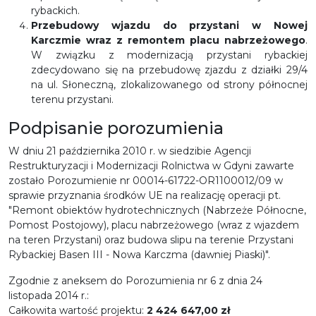
rybackich.
Przebudowy wjazdu do przystani w Nowej
Karczmie wraz z remontem placu nabrzeżowego
.
W związku z modernizacją przystani rybackiej
zdecydowano się na przebudowę zjazdu z działki 29/4
na ul. Słoneczną, zlokalizowanego od strony północnej
terenu przystani.
Podpisanie porozumienia
W dniu 21 października 2010 r. w siedzibie Agencji
Restrukturyzacji i Modernizacji Rolnictwa w Gdyni zawarte
zostało Porozumienie nr 00014-61722-OR1100012/09 w
sprawie przyznania środków UE na realizację operacji pt.
"Remont obiektów hydrotechnicznych (Nabrzeże Północne,
Pomost Postojowy), placu nabrzeżowego (wraz z wjazdem
na teren Przystani) oraz budowa slipu na terenie Przystani
Rybackiej Basen III - Nowa Karczma (dawniej Piaski)".
Zgodnie z aneksem do Porozumienia nr 6 z dnia 24
listopada 2014 r.:
Całkowita wartość projektu:
2 424 647,00 zł