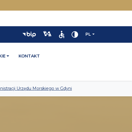
PL
IE
KONTAKT
nistracji Urzędu Morskiego w Gdyni