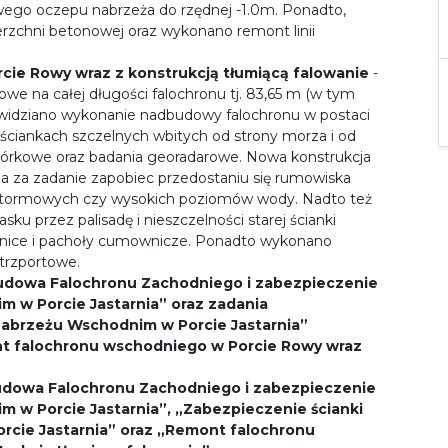
wego oczepu nabrzeża do rzędnej -1.0m. Ponadto,
zchni betonowej oraz wykonano remont linii
ie Rowy wraz z konstrukcją tłumiącą falowanie
-
e na całej długości falochronu tj. 83,65 m (w tym
zewidziano wykonanie nadbudowy falochronu w postaci
ciankach szczelnych wbitych od strony morza i od
iórkowe oraz badania georadarowe. Nowa konstrukcja
 za zadanie zapobiec przedostaniu się rumowiska
sztormowych czy wysokich poziomów wody. Nadto też
sku przez palisadę i nieszczelności starej ścianki
jnice i pachoły cumownicze. Ponadto wykonano
trzportowe.
udowa Falochronu Zachodniego i zabezpieczenie
im w Porcie Jastarnia”
oraz zadania
Nabrzeżu Wschodnim w Porcie Jastarnia”
nt falochronu wschodniego w Porcie Rowy wraz
udowa Falochronu Zachodniego i zabezpieczenie
m w Porcie Jastarnia”, „Zabezpieczenie ścianki
rcie Jastarnia” oraz „Remont falochronu