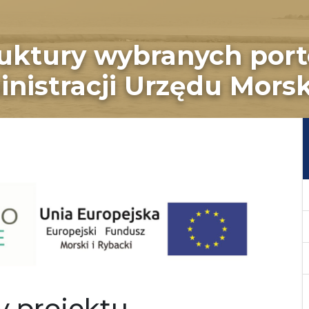
ruktury wybranych por
nistracji Urzędu Mors
y projektu