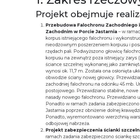
Projekt obejmuje reali
Przebudowa Falochronu Zachodniego i 
Zachodnim w Porcie Jastarnia
– w rama
korpus istniejącego falochronu i wykonstr
nieodzownym poszerzeniem korpusu i po
rzędach pali. Podwyższono głowicę faloch
korpusu na zewnątrz poza istniejący zarys (
ściance szczelnej wykonanej jako zamknięt
wynosi ok. 11,7 m. Została ona osłonięta 
obwodzie ściany nowej głowicy. Przewidzia
zachodniej falochronu na odcinku 45 mb. 
postojowego. Przewidziano stabilne, nowe 
nasady nowego falochronu. Przewidziano
Ponadto w ramach zadania zabezpieczono 
Jastarnia poprzez obniżenie dolnej krawęd
Ponadto, wyremontowano wierzchnią warst
odbojowej nabrzeża.
Projekt zabezpieczenia ścianki szczel
ramach zadania zabezpieczono ściankę szc