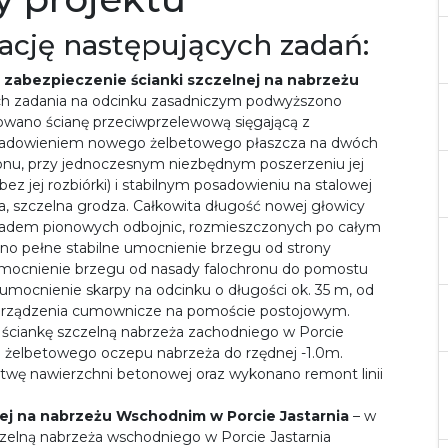
zację następujących zadań:
zabezpieczenie ścianki szczelnej na nabrzeżu
ch zadania na odcinku zasadniczym podwyższono
uowano ścianę przeciwprzelewową sięgającą z
sadowieniem nowego żelbetowego płaszcza na dwóch
ronu, przy jednoczesnym niezbędnym poszerzeniu jej
bez jej rozbiórki) i stabilnym posadowieniu na stalowej
a, szczelna grodza. Całkowita długość nowej głowicy
układem pionowych odbojnic, rozmieszczonych po całym
no pełne stabilne umocnienie brzegu od strony
Umocnienie brzegu od nasady falochronu do pomostu
umocnienie skarpy na odcinku o długości ok. 35 m, od
 urządzenia cumownicze na pomoście postojowym.
ściankę szczelną nabrzeża zachodniego w Porcie
zi żelbetowego oczepu nabrzeża do rzędnej -1.0m.
wę nawierzchni betonowej oraz wykonano remont linii
nej na nabrzeżu Wschodnim w Porcie Jastarnia
– w
zelną nabrzeża wschodniego w Porcie Jastarnia