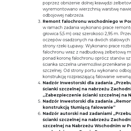
poprzez obniżenie dolnej krawędzi żelbeto
wyremontowano wierzchnią warstwę nawier
odbojowej nabrzeża.
Remont falochronu wschodniego w Porc
w ramach zadania wykonano prace remontow
głowica 5,5 m) oraz szerokości 2,95 m. Pr
oczepów osadzonych na dwóch stalowych ś
strony rzeki Łupawy. Wykonano prace rozb
falochronu wraz z nadbudową żelbetową ma
ponad koronę falochronu oprócz stanów 
ścianka szczelna uniemożliwi przenikanie pia
szczelnej. Od strony portu wykonano odbo
konstrukcję rozpraszającą falowanie wewną
Nadzór Inwestorski dla zadania
„Przeb
ścianki szczelnej na nabrzeżu Zachodn
„Zabezpieczenie ścianki szczelnej na 
Nadzór Inwestorski dla zadania „Remo
konstrukcją tłumiącą falowanie”
Nadzór autorski nad zadaniami „Przeb
ścianki szczelnej na nabrzeżu Zachodni
szczelnej na Nabrzeżu Wschodnim w Po