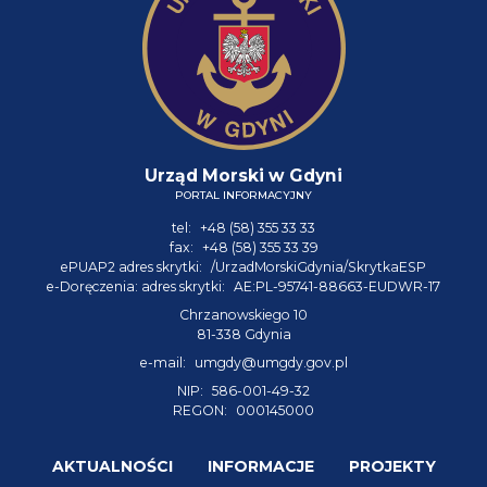
Urząd Morski w Gdyni
PORTAL INFORMACYJNY
tel:
+48 (58) 355 33 33
fax:
+48 (58) 355 33 39
ePUAP2 adres skrytki:
/UrzadMorskiGdynia/SkrytkaESP
e-Doręczenia: adres skrytki:
AE:PL-95741-88663-EUDWR-17
Chrzanowskiego 10
81-338 Gdynia
e-mail:
umgdy@umgdy.gov.pl
NIP:
586-001-49-32
REGON:
000145000
AKTUALNOŚCI
INFORMACJE
PROJEKTY