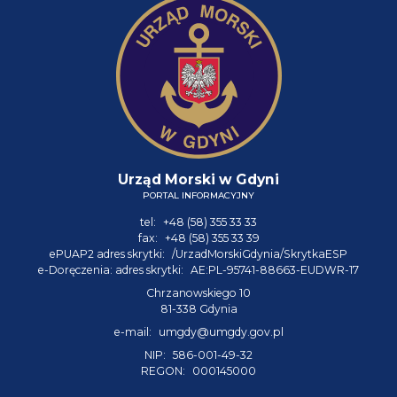
Urząd Morski w Gdyni
PORTAL INFORMACYJNY
tel:
+48 (58) 355 33 33
fax:
+48 (58) 355 33 39
ePUAP2 adres skrytki:
/UrzadMorskiGdynia/SkrytkaESP
e-Doręczenia: adres skrytki:
AE:PL-95741-88663-EUDWR-17
Chrzanowskiego 10
81-338 Gdynia
e-mail:
umgdy@umgdy.gov.pl
NIP:
586-001-49-32
REGON:
000145000