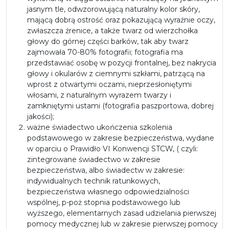
jasnym tle, odwzorowującą naturalny kolor skóry,
mającą dobrą ostrość oraz pokazującą wyraźnie oczy,
zwłaszcza źrenice, a także twarz od wierzchołka
głowy do górnej części barków, tak aby twarz
zajmowała 70-80% fotografii; fotografia ma
przedstawiać osobę w pozycji frontalnej, bez nakrycia
głowy i okularów z ciemnymi szkłami, patrzącą na
wprost z otwartymi oczami, nieprzesłoniętymi
włosami, z naturalnym wyrazem twarzy i
zamkniętymi ustami (fotografia paszportowa, dobrej
jakości);
ważne świadectwo ukończenia szkolenia
podstawowego w zakresie bezpieczeństwa, wydane
w oparciu o Prawidło VI Konwencji STCW, ( czyli:
zintegrowane świadectwo w zakresie
bezpieczeństwa, albo świadectw w zakresie:
indywidualnych technik ratunkowych,
bezpieczeństwa własnego odpowiedzialności
wspólnej, p-poż stopnia podstawowego lub
wyższego, elementarnych zasad udzielania pierwszej
pomocy medycznej lub w zakresie pierwszej pomocy