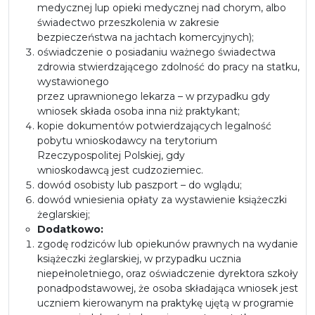
medycznej lup opieki medycznej nad chorym, albo
świadectwo przeszkolenia w zakresie
bezpieczeństwa na jachtach komercyjnych);
oświadczenie o posiadaniu ważnego świadectwa
zdrowia stwierdzającego zdolność do pracy na statku,
wystawionego
przez uprawnionego lekarza – w przypadku gdy
wniosek składa osoba inna niż praktykant;
kopie dokumentów potwierdzających legalność
pobytu wnioskodawcy na terytorium
Rzeczypospolitej Polskiej, gdy
wnioskodawcą jest cudzoziemiec.
dowód osobisty lub paszport – do wglądu;
dowód wniesienia opłaty za wystawienie książeczki
żeglarskiej;
Dodatkowo:
zgodę rodziców lub opiekunów prawnych na wydanie
książeczki żeglarskiej, w przypadku ucznia
niepełnoletniego, oraz oświadczenie dyrektora szkoły
ponadpodstawowej, że osoba składająca wniosek jest
uczniem kierowanym na praktykę ujętą w programie