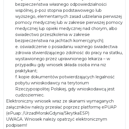
bezpieczeństwa własnego odpowiedzialności
wspólnej, p-poż stopnia podstawowego lub
wyższego, elementarnych zasad udzielania pierwszej
pomocy medycznej lub w zakresie pierwszej pomocy
medycznej lup opieki medycznej nad chorym, albo
świadectwo przeszkolenia w zakresie
bezpieczeństwa na jachtach komercyjnych);
e. oświadczenie o posiadaniu ważnego świadectwa
zdrowia stwierdzającego zdolność do pracy na statku,
wystawionego przez uprawnionego lekarza – w
przypadku gdy wniosek składa osoba inna niż
praktykant;
f. kopie dokumentów potwierdzających legalność
pobytu wnioskodawcy na terytorium
Rzeczypospolitej Polskiej, gdy wnioskodawcą jest
cudzoziemiec.
Elektroniczny wniosek wraz ze skanami wymaganych
załączników należy przesłać poprzez platformę ePUAP
(ePuap: /UrzadMorskiGdynia/SkrytkaESP)
UWAGA. Wniosek należy opatrzyć elektronicznym
podpisem!