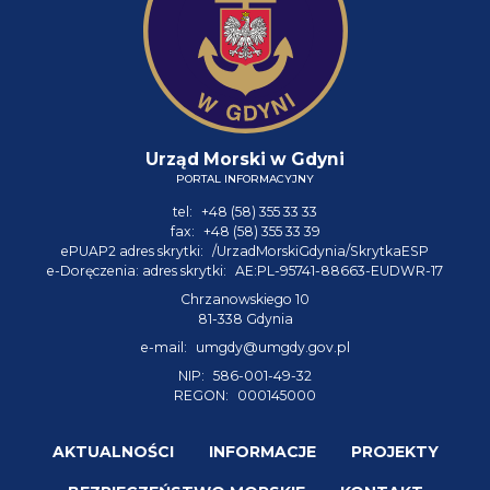
Urząd Morski w Gdyni
PORTAL INFORMACYJNY
tel:
+48 (58) 355 33 33
fax:
+48 (58) 355 33 39
ePUAP2 adres skrytki:
/UrzadMorskiGdynia/SkrytkaESP
e-Doręczenia: adres skrytki:
AE:PL-95741-88663-EUDWR-17
Chrzanowskiego 10
81-338 Gdynia
e-mail:
umgdy@umgdy.gov.pl
NIP:
586-001-49-32
REGON:
000145000
AKTUALNOŚCI
INFORMACJE
PROJEKTY