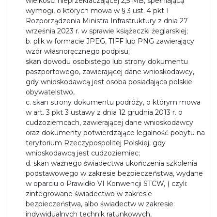
wielkości nieprzekraczającej 2,5 MB, spełniającą
wymogi, o których mowa w § 3 ust. 4 pkt 1
Rozporządzenia Ministra Infrastruktury z dnia 27
września 2023 r. w sprawie książeczki żeglarskiej;
b. plik w formacie JPEG, TIFF lub PNG zawierający
wzór własnoręcznego podpisu;
skan dowodu osobistego lub strony dokumentu
paszportowego, zawierającej dane wnioskodawcy,
gdy wnioskodawcą jest osoba posiadająca polskie
obywatelstwo,
c. skan strony dokumentu podróży, o którym mowa
w art. 3 pkt 3 ustawy z dnia 12 grudnia 2013 r. o
cudzoziemcach, zawierającej dane wnioskodawcy
oraz dokumenty potwierdzające legalność pobytu na
terytorium Rzeczypospolitej Polskiej, gdy
wnioskodawcą jest cudzoziemiec;
d. skan ważnego świadectwa ukończenia szkolenia
podstawowego w zakresie bezpieczeństwa, wydane
w oparciu o Prawidło VI Konwencji STCW, ( czyli:
zintegrowane świadectwo w zakresie
bezpieczeństwa, albo świadectw w zakresie:
indywidualnych technik ratunkowych,