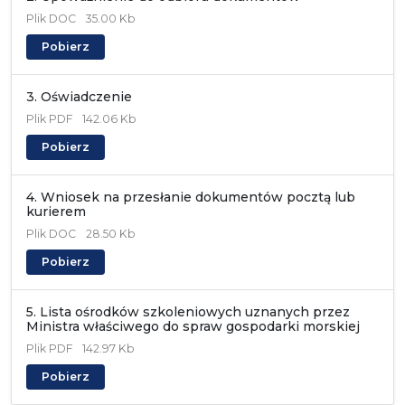
Plik
DOC
35.00 Kb
Pobierz
3. Oświadczenie
Plik
PDF
142.06 Kb
Pobierz
4. Wniosek na przesłanie dokumentów pocztą lub
kurierem
Plik
DOC
28.50 Kb
Pobierz
5. Lista ośrodków szkoleniowych uznanych przez
Ministra właściwego do spraw gospodarki morskiej
Plik
PDF
142.97 Kb
Pobierz