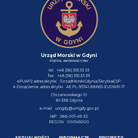
Urząd Morski w Gdyni
PORTAL INFORMACYJNY
tel:
+48 (58) 355 33 33
fax:
+48 (58) 355 33 39
ePUAP2 adres skrytki:
/UrzadMorskiGdynia/SkrytkaESP
e-Doręczenia: adres skrytki:
AE:PL-95741-88663-EUDWR-17
Chrzanowskiego 10
81-338 Gdynia
e-mail:
umgdy@umgdy.gov.pl
NIP:
586-001-49-32
REGON:
000145000
AKTUALNOŚCI
INFORMACJE
PROJEKTY