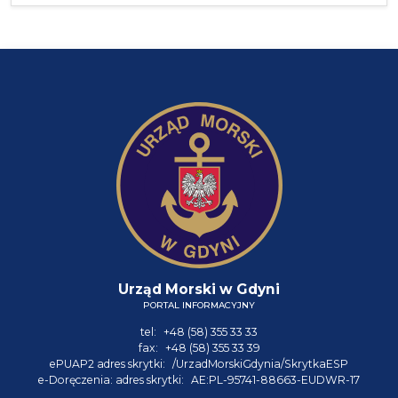
Urząd Morski w Gdyni
PORTAL INFORMACYJNY
tel:
+48 (58) 355 33 33
fax:
+48 (58) 355 33 39
ePUAP2 adres skrytki:
/UrzadMorskiGdynia/SkrytkaESP
e-Doręczenia: adres skrytki:
AE:PL-95741-88663-EUDWR-17