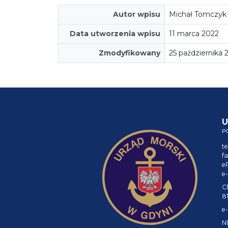
Autor wpisu
Michał Tomczyk
Data utworzenia wpisu
11 marca 2022
Zmodyfikowany
25 października
U
P
te
fa
e
e-
C
8
e-
NI