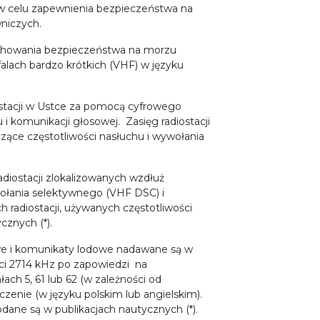
w celu zapewnienia bezpieczeństwa na
niczych.
achowania bezpieczeństwa na morzu
falach bardzo krótkich (VHF) w języku
stacji w Ustce za pomocą cyfrowego
i komunikacji głosowej. Zasięg radiostacji
zące częstotliwości nasłuchu i wywołania
diostacji zlokalizowanych wzdłuż
łania selektywnego (VHF DSC) i
 radiostacji, używanych częstotliwości
cznych (*).
e i komunikaty lodowe nadawane są w
ci 2714 kHz po zapowiedzi na
ach 5, 61 lub 62 (w zależności od
yczenie (w języku polskim lub angielskim).
ane są w publikacjach nautycznych (*).