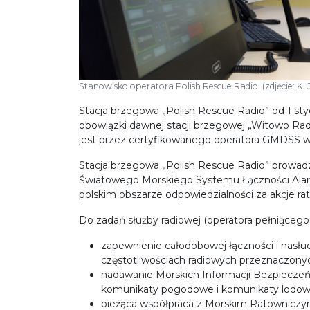
Stanowisko operatora Polish Rescue Radio. (zdjęcie: K. 
Stacja brzegowa „Polish Rescue Radio” od 1 styc
obowiązki dawnej stacji brzegowej „Witowo Rad
jest przez certyfikowanego operatora GMDSS w
Stacja brzegowa „Polish Rescue Radio” prowad
Światowego Morskiego Systemu Łączności Ala
polskim obszarze odpowiedzialności za akcje ra
Do zadań służby radiowej (operatora pełniącego
zapewnienie całodobowej łączności i nas
częstotliwościach radiowych przeznaczony
nadawanie Morskich Informacji Bezpieczeńs
komunikaty pogodowe i komunikaty lodow
bieżąca współpraca z Morskim Ratownicz