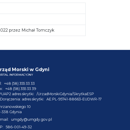
 2022 przez Michał Tomczyk
rząd Morski w Gdyni
ORTAL INFORMACYJNY
l:
+48 (58) 355 33 33
x:
+48 (58) 355 33 39
PUAP2 adres skrytki:
/UrzadMorskiGdynia/SkrytkaESP
Doręczenia: adres skrytki:
AE:PL-95741-88663-EUDWR-17
hrzanowskiego 10
1-338 Gdynia
mail:
umgdy@umgdy.gov.pl
P:
586-001-49-32