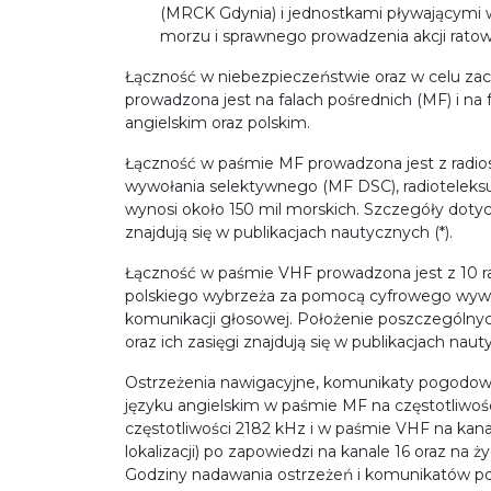
(MRCK Gdynia) i jednostkami pływającymi 
morzu i sprawnego prowadzenia akcji ratow
Łączność w niebezpieczeństwie oraz w celu z
prowadzona jest na falach pośrednich (MF) i na 
angielskim oraz polskim.
Łączność w paśmie MF prowadzona jest z radio
wywołania selektywnego (MF DSC), radioteleksu 
wynosi około 150 mil morskich. Szczegóły dotyc
znajdują się w publikacjach nautycznych (*).
Łączność w paśmie VHF prowadzona jest z 10 ra
polskiego wybrzeża za pomocą cyfrowego wywo
komunikacji głosowej. Położenie poszczególnych
oraz ich zasięgi znajdują się w publikacjach nauty
Ostrzeżenia nawigacyjne, komunikaty pogodow
języku angielskim w paśmie MF na częstotliwoś
częstotliwości 2182 kHz i w paśmie VHF na kanał
lokalizacji) po zapowiedzi na kanale 16 oraz na ż
Godziny nadawania ostrzeżeń i komunikatów pod