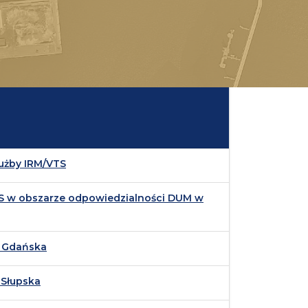
łużby IRM/VTS
S w obszarze odpowiedzialności DUM w
 Gdańska
 Słupska