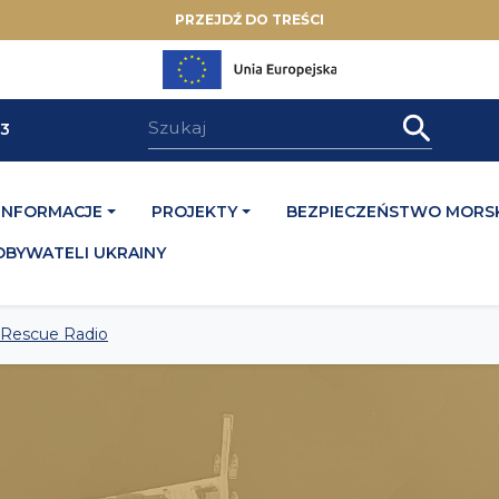
PRZEJDŹ DO TREŚCI
33
INFORMACJE
PROJEKTY
BEZPIECZEŃSTWO MORSK
OBYWATELI UKRAINY
 Rescue Radio