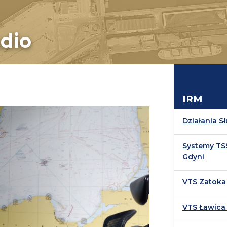
dio
IRM
Działania S
Systemy TS
Gdyni
VTS Zatoka
VTS Ławica