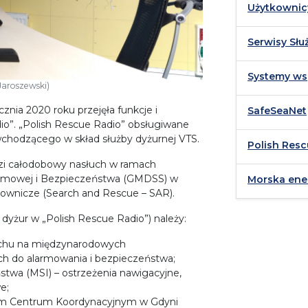
Użytkownic
Serwisy Sł
Systemy ws
Jaroszewski)
znia 2020 roku przejęła funkcje i
SafeSeaNet
io”. „Polish Rescue Radio” obsługiwane
chodzącego w skład służby dyżurnej VTS.
Polish Resc
zi całodobowy nasłuch w ramach
rmowej i Bezpieczeństwa (GMDSS) w
Morska ene
townicze (Search and Rescue – SAR).
 dyżur w „Polish Rescue Radio”) należy:
łuchu na międzynarodowych
ch do alarmowania i bezpieczeństwa;
twa (MSI) – ostrzeżenia nawigacyjne,
e;
ym Centrum Koordynacyjnym w Gdyni