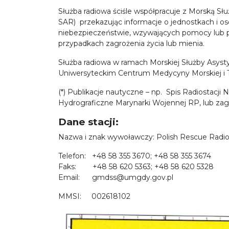
Służba radiowa ściśle współpracuje z Morską Sł
SAR) przekazując informacje o jednostkach i os
niebezpieczeństwie, wzywających pomocy lub p
przypadkach zagrożenia życia lub mienia.
Służba radiowa w ramach Morskiej Służby Asys
Uniwersyteckim Centrum Medycyny Morskiej i Tr
(*) Publikacje nautyczne – np. Spis Radiostacj
Hydrograficzne Marynarki Wojennej RP, lub zag
Dane stacji:
Nazwa i znak wywoławczy: Polish Rescue Radio
Telefon: +48 58 355 3670; +48 58 355 3674
Faks: +48 58 620 5363; +48 58 620 5328
Email: gmdss@umgdy.gov.pl
MMSI: 002618102