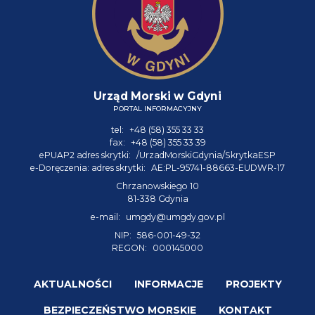
Urząd Morski w Gdyni
PORTAL INFORMACYJNY
tel:
+48 (58) 355 33 33
fax:
+48 (58) 355 33 39
ePUAP2 adres skrytki:
/UrzadMorskiGdynia/SkrytkaESP
e-Doręczenia: adres skrytki:
AE:PL-95741-88663-EUDWR-17
Chrzanowskiego 10
81-338 Gdynia
e-mail:
umgdy@umgdy.gov.pl
NIP:
586-001-49-32
REGON:
000145000
AKTUALNOŚCI
INFORMACJE
PROJEKTY
BEZPIECZEŃSTWO MORSKIE
KONTAKT