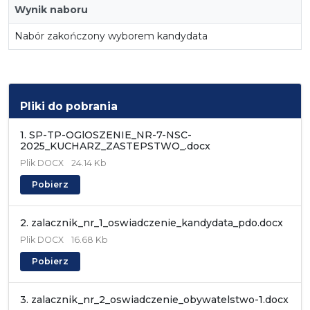
Wynik naboru
Nabór zakończony wyborem kandydata
Pliki do pobrania
1. SP-TP-OGlOSZENIE_NR-7-NSC-
2025_KUCHARZ_ZASTEPSTWO_.docx
Plik
DOCX
24.14 Kb
Pobierz
2. zalacznik_nr_1_oswiadczenie_kandydata_pdo.docx
Plik
DOCX
16.68 Kb
Pobierz
3. zalacznik_nr_2_oswiadczenie_obywatelstwo-1.docx