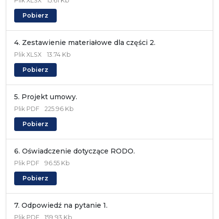
Plik
XLSX
15.61 Kb
Pobierz
4. Zestawienie materiałowe dla części 2.
Plik
XLSX
13.74 Kb
Pobierz
5. Projekt umowy.
Plik
PDF
225.96 Kb
Pobierz
6. Oświadczenie dotyczące RODO.
Plik
PDF
96.55 Kb
Pobierz
7. Odpowiedź na pytanie 1.
Plik
PDF
159.93 Kb