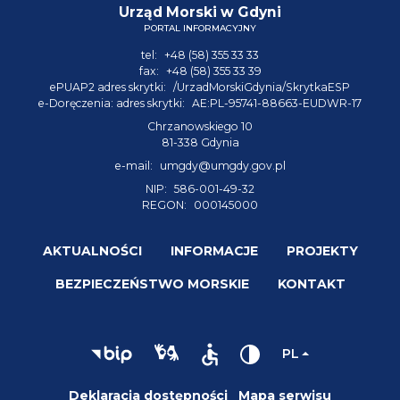
Urząd Morski w Gdyni
PORTAL INFORMACYJNY
tel:
+48 (58) 355 33 33
fax:
+48 (58) 355 33 39
ePUAP2 adres skrytki:
/UrzadMorskiGdynia/SkrytkaESP
e-Doręczenia: adres skrytki:
AE:PL-95741-88663-EUDWR-17
Chrzanowskiego 10
81-338 Gdynia
e-mail:
umgdy@umgdy.gov.pl
NIP:
586-001-49-32
REGON:
000145000
AKTUALNOŚCI
INFORMACJE
PROJEKTY
BEZPIECZEŃSTWO MORSKIE
KONTAKT
PL
Deklaracja dostępności
Mapa serwisu