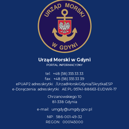
Urząd Morski w Gdyni
PORTAL INFORMACYJNY
tel:
+48 (58) 355 33 33
fax:
+48 (58) 355 33 39
ePUAP2 adres skrytki:
/UrzadMorskiGdynia/SkrytkaESP
e-Doręczenia: adres skrytki:
AE:PL-95741-88663-EUDWR-17
Chrzanowskiego 10
81-338 Gdynia
e-mail:
umgdy@umgdy.gov.pl
NIP:
586-001-49-32
REGON:
000145000