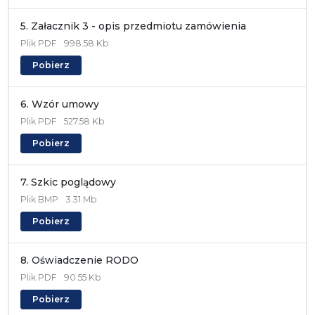
5. Załacznik 3 - opis przedmiotu zamówienia
Plik
PDF
998.58 Kb
Pobierz
6. Wzór umowy
Plik
PDF
527.58 Kb
Pobierz
7. Szkic poglądowy
Plik
BMP
3.31 Mb
Pobierz
8. Oświadczenie RODO
Plik
PDF
90.55 Kb
Pobierz