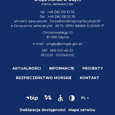
PORTAL INFORMACYJNY
tel:
+48 (58) 355 33 33
fax:
+48 (58) 355 33 39
ePUAP2 adres skrytki:
/UrzadMorskiGdynia/SkrytkaESP
e-Doręczenia: adres skrytki:
AE:PL-95741-88663-EUDWR-17
Chrzanowskiego 10
81-338 Gdynia
e-mail:
umgdy@umgdy.gov.pl
NIP:
586-001-49-32
REGON:
000145000
AKTUALNOŚCI
INFORMACJE
PROJEKTY
BEZPIECZEŃSTWO MORSKIE
KONTAKT
PL
Deklaracja dostępności
Mapa serwisu