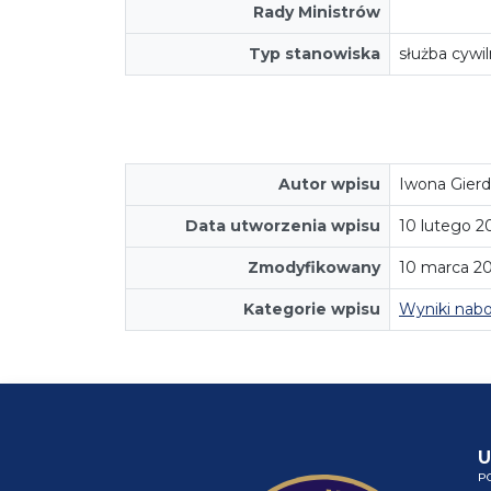
Rady Ministrów
Typ stanowiska
służba cywi
Autor wpisu
Iwona Gierd
Data utworzenia wpisu
10 lutego 2
Zmodyfikowany
10 marca 20
Kategorie wpisu
Wyniki nab
U
P