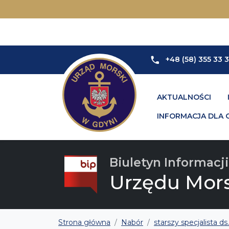
+48 (58) 355 33 
AKTUALNOŚCI
INFORMACJA DLA 
Biuletyn Informacji
Urzędu Mor
Strona główna
Nabór
starszy specjalista 