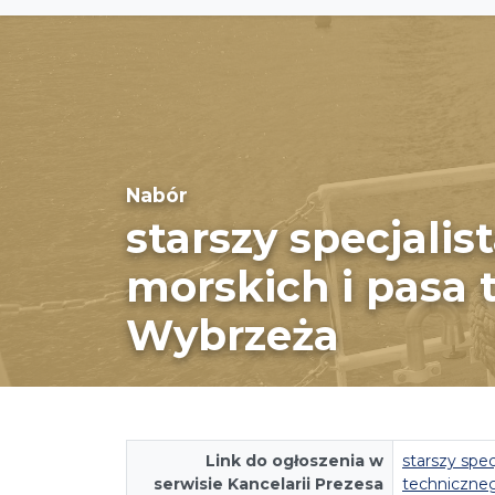
Nabór
starszy specjali
morskich i pasa
Wybrzeża
Link do ogłoszenia w
starszy spec
serwisie Kancelarii Prezesa
techniczne