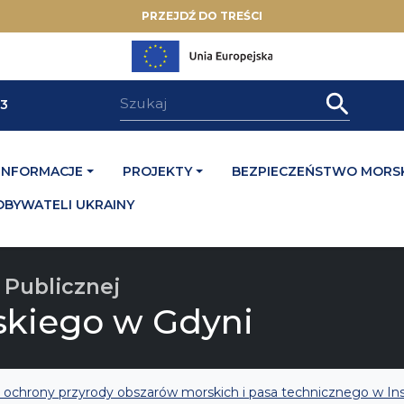
PRZEJDŹ DO TREŚCI
33
INFORMACJE
PROJEKTY
BEZPIECZEŃSTWO MORSK
OBYWATELI UKRAINY
 Publicznej
skiego w Gdyni
ds. ochrony przyrody obszarów morskich i pasa technicznego w 