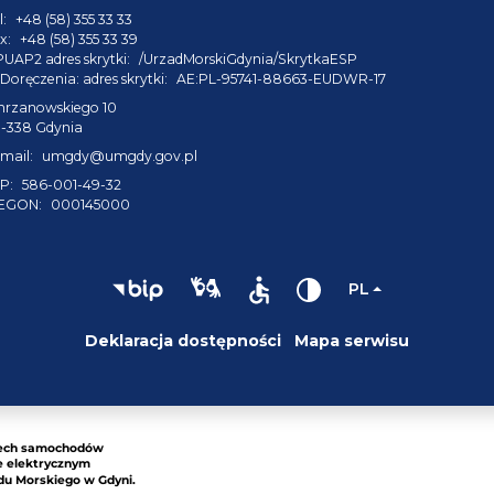
l:
+48 (58) 355 33 33
x:
+48 (58) 355 33 39
PUAP2 adres skrytki:
/UrzadMorskiGdynia/SkrytkaESP
Doręczenia: adres skrytki:
AE:PL-95741-88663-EUDWR-17
hrzanowskiego 10
1-338 Gdynia
mail:
umgdy@umgdy.gov.pl
P:
586-001-49-32
EGON:
000145000
PL
Deklaracja dostępności
Mapa serwisu