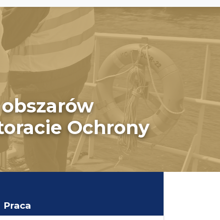
y obszarów
toracie Ochrony
Praca