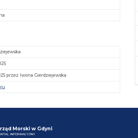
lna
ziejewska
025
25 przez Iwona Gierdziejewska
oru
rząd Morski w Gdyni
ORTAL INFORMACYJNY