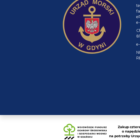
te
fa
e
e-
C
8
e-
NI
R