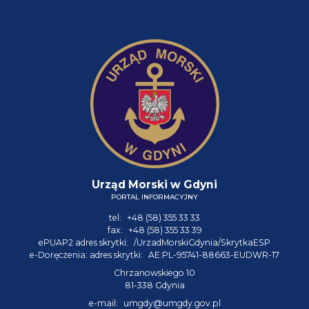
Urząd Morski w Gdyni
PORTAL INFORMACYJNY
tel:
+48 (58) 355 33 33
fax:
+48 (58) 355 33 39
ePUAP2 adres skrytki:
/UrzadMorskiGdynia/SkrytkaESP
e-Doręczenia: adres skrytki:
AE:PL-95741-88663-EUDWR-17
Chrzanowskiego 10
81-338 Gdynia
e-mail:
umgdy@umgdy.gov.pl