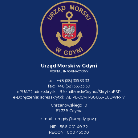
Urząd Morski w Gdyni
PORTAL INFORMACYJNY
tel:
+48 (58) 355 33 33
fax:
+48 (58) 355 33 39
ePUAP2 adres skrytki:
/UrzadMorskiGdynia/SkrytkaESP
e-Doręczenia: adres skrytki:
AE:PL-95741-88663-EUDWR-17
Chrzanowskiego 10
81-338 Gdynia
e-mail:
umgdy@umgdy.gov.pl
NIP:
586-001-49-32
REGON:
000145000