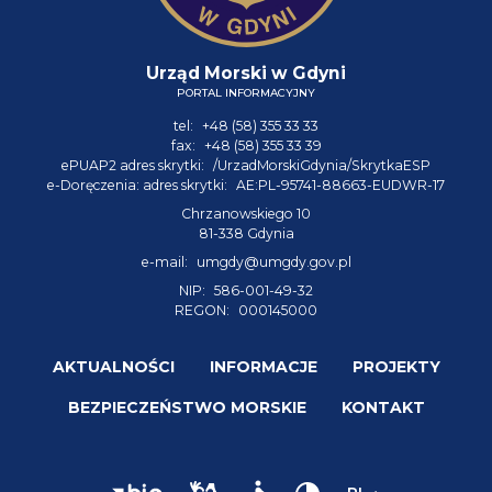
Urząd Morski w Gdyni
PORTAL INFORMACYJNY
tel:
+48 (58) 355 33 33
fax:
+48 (58) 355 33 39
ePUAP2 adres skrytki:
/UrzadMorskiGdynia/SkrytkaESP
e-Doręczenia: adres skrytki:
AE:PL-95741-88663-EUDWR-17
Chrzanowskiego 10
81-338 Gdynia
e-mail:
umgdy@umgdy.gov.pl
NIP:
586-001-49-32
REGON:
000145000
AKTUALNOŚCI
INFORMACJE
PROJEKTY
BEZPIECZEŃSTWO MORSKIE
KONTAKT