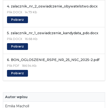
4. zalacznik_nr_2_oswiadczenie_obywatelstwo.docx
Plik
DOCX
14.79 Kb
Pobierz
5. zalacznik_nr_1_oswiadczenie_kandydata_pdo.docx
Plik
DOCX
16.68 Kb
Pobierz
6. BON_OGLOSZENIE_RSPE_NR_25_NSC_2025-2.pdf
Plik
PDF
186.94 Kb
Pobierz
Autor wpisu
Emilia Macholl