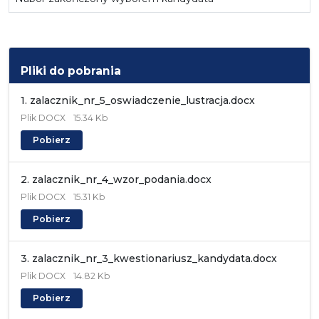
Pliki do pobrania
1. zalacznik_nr_5_oswiadczenie_lustracja.docx
Plik
DOCX
15.34 Kb
Pobierz
2. zalacznik_nr_4_wzor_podania.docx
Plik
DOCX
15.31 Kb
Pobierz
3. zalacznik_nr_3_kwestionariusz_kandydata.docx
Plik
DOCX
14.82 Kb
Pobierz