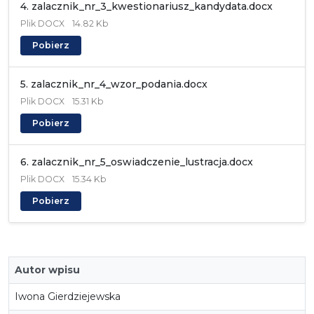
4. zalacznik_nr_3_kwestionariusz_kandydata.docx
Plik
DOCX
14.82 Kb
Pobierz
5. zalacznik_nr_4_wzor_podania.docx
Plik
DOCX
15.31 Kb
Pobierz
6. zalacznik_nr_5_oswiadczenie_lustracja.docx
Plik
DOCX
15.34 Kb
Pobierz
Autor wpisu
Iwona Gierdziejewska