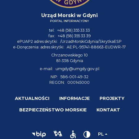
Urząd Morski w Gdyni
PORTAL INFORMACYJNY
tel:
+48 (58) 355 33 33
fax:
+48 (58) 355 33 39
ePUAP2 adres skrytki:
/UrzadMorskiGdynia/SkrytkaESP
e-Doręczenia: adres skrytki:
AE:PL-95741-88663-EUDWR-17
Chrzanowskiego 10
81-338 Gdynia
e-mail:
umgdy@umgdy.gov.pl
NIP:
586-001-49-32
REGON:
000145000
AKTUALNOŚCI
INFORMACJE
PROJEKTY
BEZPIECZEŃSTWO MORSKIE
KONTAKT
PL