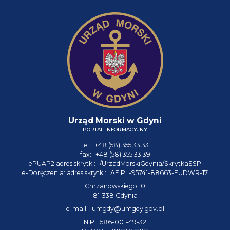
Urząd Morski w Gdyni
PORTAL INFORMACYJNY
tel:
+48 (58) 355 33 33
fax:
+48 (58) 355 33 39
ePUAP2 adres skrytki:
/UrzadMorskiGdynia/SkrytkaESP
e-Doręczenia: adres skrytki:
AE:PL-95741-88663-EUDWR-17
Chrzanowskiego 10
81-338 Gdynia
e-mail:
umgdy@umgdy.gov.pl
NIP:
586-001-49-32