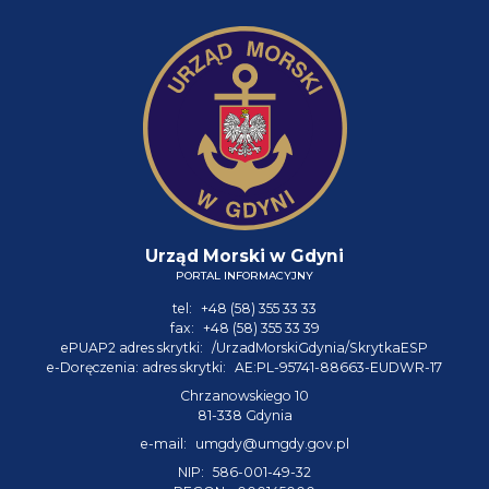
Urząd Morski w Gdyni
PORTAL INFORMACYJNY
tel:
+48 (58) 355 33 33
fax:
+48 (58) 355 33 39
ePUAP2 adres skrytki:
/UrzadMorskiGdynia/SkrytkaESP
e-Doręczenia: adres skrytki:
AE:PL-95741-88663-EUDWR-17
Chrzanowskiego 10
81-338 Gdynia
e-mail:
umgdy@umgdy.gov.pl
NIP:
586-001-49-32