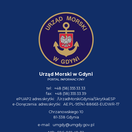
Urząd Morski w Gdyni
PORTAL INFORMACYJNY
tel:
+48 (58) 355 33 33
fax:
+48 (58) 355 33 39
ePUAP2 adres skrytki:
/UrzadMorskiGdynia/SkrytkaESP
e-Doręczenia: adres skrytki:
AE:PL-95741-88663-EUDWR-17
Chrzanowskiego 10
81-338 Gdynia
e-mail:
umgdy@umgdy.gov.pl