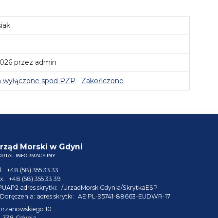
iak
2026 przez admin
 wyłączone spod PZP
Zakończone
rząd Morski w Gdyni
ORTAL INFORMACYJNY
l:
+48 (58) 355 33 33
x:
+48 (58) 355 33 39
PUAP2 adres skrytki:
/UrzadMorskiGdynia/SkrytkaESP
Doręczenia: adres skrytki:
AE:PL-95741-88663-EUDWR-17
hrzanowskiego 10
1-338 Gdynia