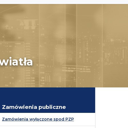
wiatła
Zamówienia publiczne
Zamówienia wyłączone spod PZP