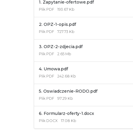
1. Zapytanie-ofertowe.pdf
Plik
PDF
193.67 Kb
2. OPZ-1-opis.pdf
Plik
PDF
727.73 Kb
3. OPZ-2-zdjecia.pdf
Plik
PDF
2.65 Mb
4. Umowa.pdf
Plik
PDF
242.68 Kb
5. Oswiadczenie-RODO.pdf
Plik
PDF
97.29 Kb
6. Formularz-oferty-1.docx
Plik
DOCX
17.08 Kb