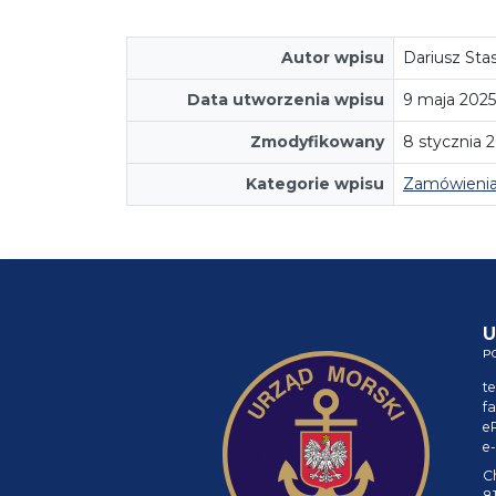
Autor wpisu
Dariusz Stas
Data utworzenia wpisu
9 maja 2025
Zmodyfikowany
8 stycznia 
Kategorie wpisu
Zamówienia
U
P
te
fa
e
e-
C
8