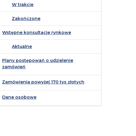
W trakcie
Zakończone
Wstępne konsultacje rynkowe
Aktualne
Plany postępowań o udzielenie
zamówień
Zamówienia powyżej 170 tys złotych
Dane osobowe