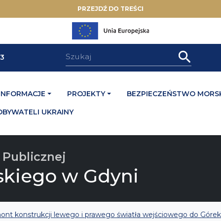
PRZEJDŹ DO TREŚCI
33
INFORMACJE
PROJEKTY
BEZPIECZEŃSTWO MORSK
OBYWATELI UKRAINY
 Publicznej
skiego w Gdyni
nt konstrukcji lewego i prawego światła wejściowego do Góre