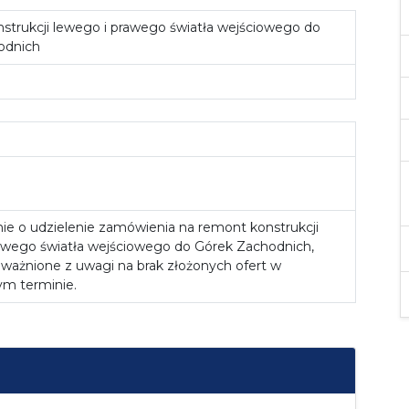
trukcji lewego i prawego światła wejściowego do
odnich
o
e o udzielenie zamówienia na remont konstrukcji
awego światła wejściowego do Górek Zachodnich,
eważnione z uwagi na brak złożonych ofert w
m terminie.