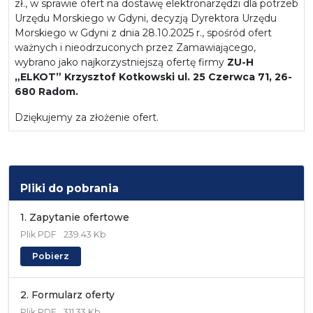
zł., w sprawie ofert na dostawę elektronarzędzi dla potrzeb
Urzędu Morskiego w Gdyni, decyzją Dyrektora Urzędu
Morskiego w Gdyni z dnia 28.10.2025 r., spośród ofert
ważnych i nieodrzuconych przez Zamawiającego,
wybrano jako najkorzystniejszą ofertę firmy
ZU-H
„ELKOT”
Krzysztof Kotkowski ul. 25 Czerwca 71, 26-
680 Radom.
Dziękujemy za złożenie ofert.
Pliki do pobrania
1. Zapytanie ofertowe
Plik
PDF
239.43 Kb
Pobierz
2. Formularz oferty
Plik
PDF
311.33 Kb