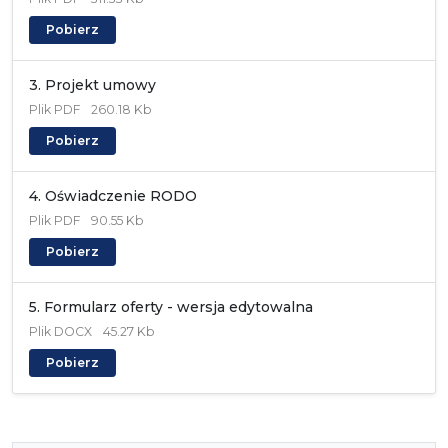
Pobierz
3. Projekt umowy
Plik
PDF
260.18 Kb
Pobierz
4. Oświadczenie RODO
Plik
PDF
90.55 Kb
Pobierz
5. Formularz oferty - wersja edytowalna
Plik
DOCX
45.27 Kb
Pobierz