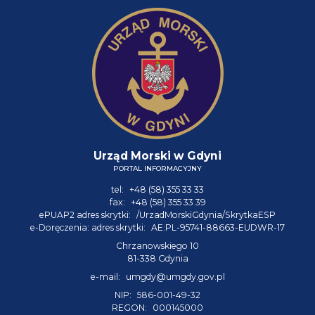
Urząd Morski w Gdyni
PORTAL INFORMACYJNY
tel:
+48 (58) 355 33 33
fax:
+48 (58) 355 33 39
ePUAP2 adres skrytki:
/UrzadMorskiGdynia/SkrytkaESP
e-Doręczenia: adres skrytki:
AE:PL-95741-88663-EUDWR-17
Chrzanowskiego 10
81-338 Gdynia
e-mail:
umgdy@umgdy.gov.pl
NIP:
586-001-49-32
REGON:
000145000