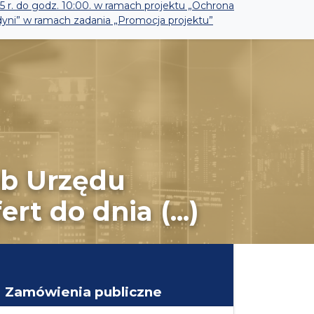
5 r. do godz. 10:00. w ramach projektu „Ochrona
yni” w ramach zadania „Promocja projektu”
eb Urzędu
t do dnia (...)
Zamówienia publiczne