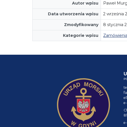
Autor wpisu
Paweł Murg
Data utworzenia wpisu
2 września 
Zmodyfikowany
8 stycznia 
Kategorie wpisu
Zamówienia
U
P
te
fa
e
e-
C
8
e-