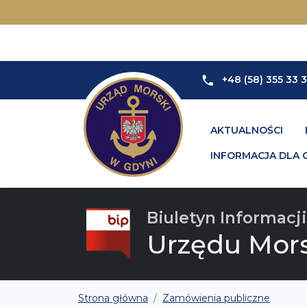
+48 (58) 355 33 
AKTUALNOŚCI
INFORMACJA DLA 
Biuletyn Informacji
Urzędu Mor
Strona główna
Zamówienia publiczne