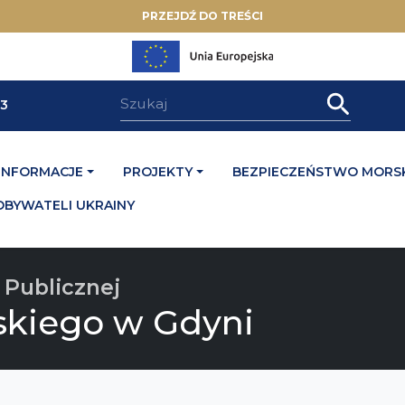
PRZEJDŹ DO TREŚCI
33
INFORMACJE
PROJEKTY
BEZPIECZEŃSTWO MORSK
OBYWATELI UKRAINY
 Publicznej
skiego w Gdyni