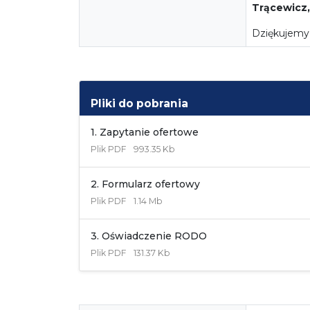
Trącewicz, 
Dziękujemy 
Pliki do pobrania
1. Zapytanie ofertowe
Plik
PDF
993.35 Kb
2. Formularz ofertowy
Plik
PDF
1.14 Mb
3. Oświadczenie RODO
Plik
PDF
131.37 Kb