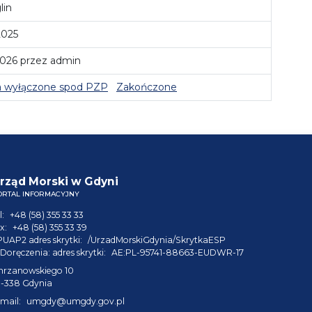
lin
2025
2026 przez admin
 wyłączone spod PZP
Zakończone
rząd Morski w Gdyni
ORTAL INFORMACYJNY
l:
+48 (58) 355 33 33
x:
+48 (58) 355 33 39
PUAP2 adres skrytki:
/UrzadMorskiGdynia/SkrytkaESP
Doręczenia: adres skrytki:
AE:PL-95741-88663-EUDWR-17
hrzanowskiego 10
1-338 Gdynia
mail:
umgdy@umgdy.gov.pl