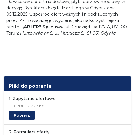
zł., w sprawie ofert na dostawę płyt i obrzeży meblowych,
decyzją Dyrektora Urzędu Morskiego w Gdyni z dnia
05.12.2025 r., spośród ofert ważnych i nieodrzuconych
przez Zamawiającego, wybrano jako najkorzystniejszą
ofertę
„ABLER” Sp. z o.o.,
ul. Grudziądzka 177 A, 87-100
Toruń;
Hurtownia nr 8, ul. Hutnicza 8, 81-061 Gdynia
.
Pliki do pobrania
1. Zapytanie ofertowe
Plik
PDF
217.28 Kb
Pobierz
2. Formularz oferty