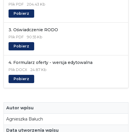
Plik
PDF
204.43 Kb
Pobierz
3. Oświadczenie RODO
Plik
PDF
90.55 Kb
Pobierz
4. Formularz oferty - wersja edytowalna
Plik
DOCX
24.87 Kb
Pobierz
Autor wpisu
Agnieszka Bałuch
Data utworzenia wpisu