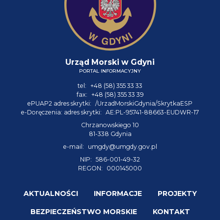
Urząd Morski w Gdyni
PORTAL INFORMACYJNY
tel:
+48 (58) 355 33 33
fax:
+48 (58) 355 33 39
ePUAP2 adres skrytki:
/UrzadMorskiGdynia/SkrytkaESP
e-Doręczenia: adres skrytki:
AE:PL-95741-88663-EUDWR-17
Chrzanowskiego 10
81-338 Gdynia
e-mail:
umgdy@umgdy.gov.pl
NIP:
586-001-49-32
REGON:
000145000
AKTUALNOŚCI
INFORMACJE
PROJEKTY
BEZPIECZEŃSTWO MORSKIE
KONTAKT