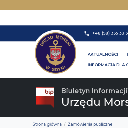
+48 (58) 355 33 
AKTUALNOŚCI
INFORMACJA DLA 
Biuletyn Informacji
Urzędu Mor
Strona główna
Zamówienia publiczne