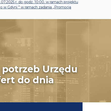
07.2025 r. do godz. 10:00. w ramach projektu
o w Gdyni ” w ramach zadania „Promocja
 potrzeb Urzędu
ert do dnia