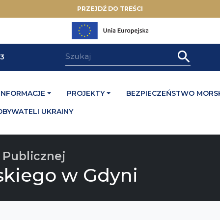
PRZEJDŹ DO TREŚCI
33
INFORMACJE
PROJEKTY
BEZPIECZEŃSTWO MORSK
OBYWATELI UKRAINY
 Publicznej
skiego w Gdyni