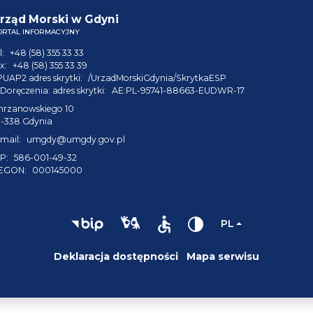
rząd Morski w Gdyni
ORTAL INFORMACYJNY
l:
+48 (58) 355 33 33
x:
+48 (58) 355 33 39
PUAP2 adres skrytki:
/UrzadMorskiGdynia/SkrytkaESP
Doręczenia: adres skrytki:
AE:PL-95741-88663-EUDWR-17
hrzanowskiego 10
1-338 Gdynia
mail:
umgdy@umgdy.gov.pl
P:
586-001-49-32
EGON:
000145000
PL
Deklaracja dostępności
Mapa serwisu