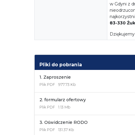
w Gdyni z dn
nieodrzuco
najkorzystni
83-330 Żu
Dziękujemy 
Pliki do pobrania
1. Zaproszenie
Plik
PDF
977.73 Kb
2. formularz ofertowy
Plik
PDF
1.13 Mb
3. Oświdczenie RODO
Plik
PDF
131.37 Kb