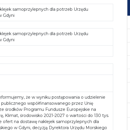
lejek samoprzylepnych dla potrzeb Urzędu
w Gdyni
lejek samoprzylepnych dla potrzeb Urzędu
w Gdyni
o
nformujemy, że w wyniku postępowania o udzielenie
 publicznego współfinansowanego przez Unię
 ze środków Programu Fundusze Europejskie na
rę, Klimat, środowisko 2021-2027 o wartości do 130 tys.
wie ofert na dostawę naklejek samoprzylepnych dla
kiego w Gdyni, decyzją Dyrektora Urzędu Morskiego