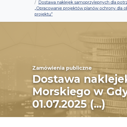
Dostawa naklejek samoprzylepnych dla potrze
„Opracowanie projektów planów ochrony dla 
projektu”
Zamówienia publiczne
Dostawa nakleje
Morskiego w Gdyn
01.07.2025 (...)