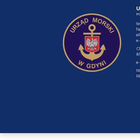
U
P
te
fa
e
e-
C
8
e-
NI
R