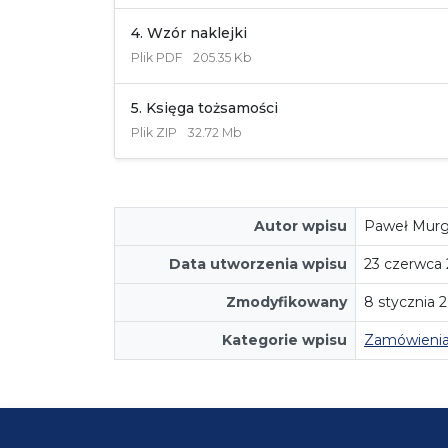
4. Wzór naklejki
Plik
PDF
205.35 Kb
5. Księga tożsamości
Plik
ZIP
32.72 Mb
Autor wpisu
Paweł Murg
Data utworzenia wpisu
23 czerwca
Zmodyfikowany
8 stycznia 
Kategorie wpisu
Zamówienia