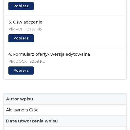
Pobierz
3. Oświadczenie
Plik
PDF
131.37 Kb
Pobierz
4. Formularz oferty- wersja edytowalna
Plik
DOCX
32.58 Kb
Pobierz
Autor wpisu
Aleksandra Głód
Data utworzenia wpisu