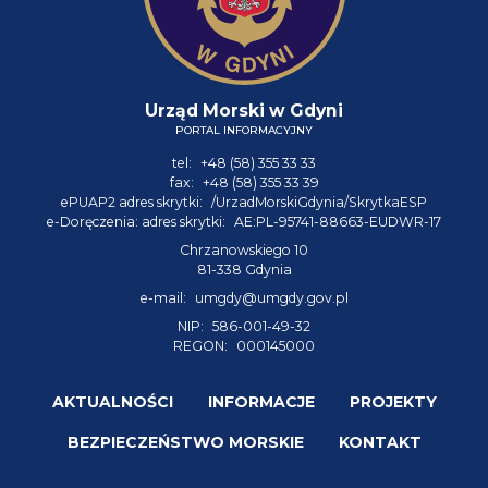
Urząd Morski w Gdyni
PORTAL INFORMACYJNY
tel:
+48 (58) 355 33 33
fax:
+48 (58) 355 33 39
ePUAP2 adres skrytki:
/UrzadMorskiGdynia/SkrytkaESP
e-Doręczenia: adres skrytki:
AE:PL-95741-88663-EUDWR-17
Chrzanowskiego 10
81-338 Gdynia
e-mail:
umgdy@umgdy.gov.pl
NIP:
586-001-49-32
REGON:
000145000
AKTUALNOŚCI
INFORMACJE
PROJEKTY
BEZPIECZEŃSTWO MORSKIE
KONTAKT