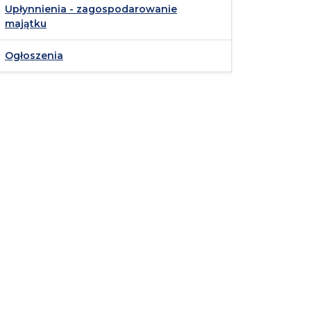
Upłynnienia - zagospodarowanie
majątku
Ogłoszenia