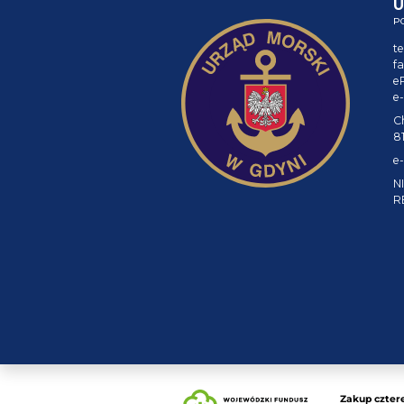
U
P
te
fa
e
e-
C
8
e-
NI
R