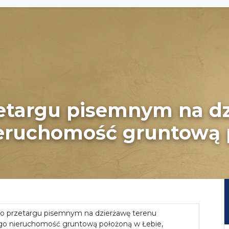
zetargu pisemnym na d
eruchomość gruntową 
 o przetargu pisemnym na dzierżawę terenu
go nieruchomość gruntową położoną w Łebie,