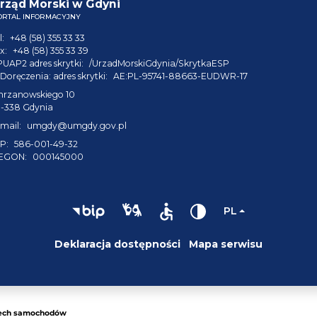
rząd Morski w Gdyni
ORTAL INFORMACYJNY
l:
+48 (58) 355 33 33
x:
+48 (58) 355 33 39
PUAP2 adres skrytki:
/UrzadMorskiGdynia/SkrytkaESP
Doręczenia: adres skrytki:
AE:PL-95741-88663-EUDWR-17
hrzanowskiego 10
1-338 Gdynia
mail:
umgdy@umgdy.gov.pl
P:
586-001-49-32
EGON:
000145000
PL
Deklaracja dostępności
Mapa serwisu