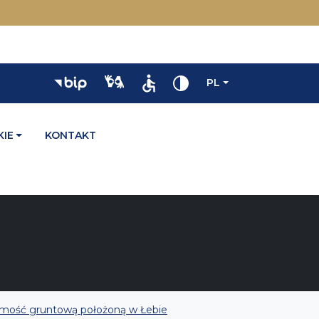
PL
IE
KONTAKT
omość gruntową położoną w Łebie