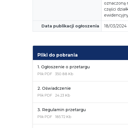
oznaczoną 
części dzia
ewidencyjn
Data publikacji ogłoszenia
18/03/2024
Pliki do pobrania
1. Ogłoszenie o przetargu
Plik
PDF
350.88 Kb
2. Oświadczenie
Plik
PDF
24.23 Kb
3. Regulamin przetargu
Plik
PDF
185.72 Kb