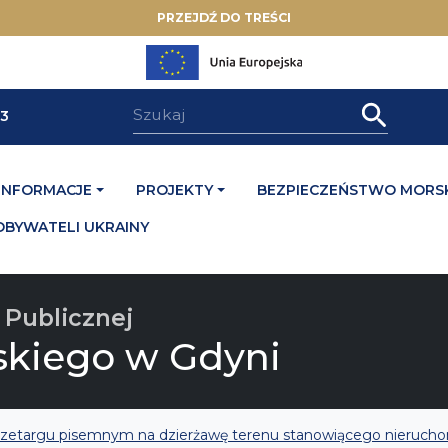
PRZEJDŹ DO TREŚCI
33
INFORMACJE
PROJEKTY
BEZPIECZEŃSTWO MORSK
OBYWATELI UKRAINY
 Publicznej
skiego w Gdyni
rzetargu pisemnym na dzierżawę terenu stanowiącego nieruch