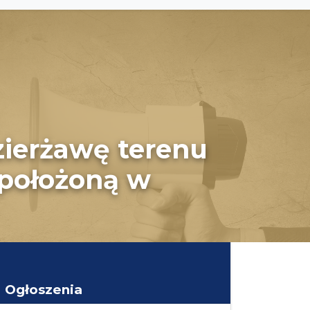
zierżawę terenu
położoną w
Ogłoszenia