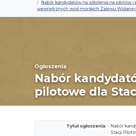
Nabór kandydatów na szkolenia na pilotów i 
wewnętrznych wód morskich Zalewu Wiślanego o
Ogłoszenia
Nabór kandydatów
pilotowe dla Stac
Tytuł ogłoszenia
Nabór kandy
Stacji Pilo