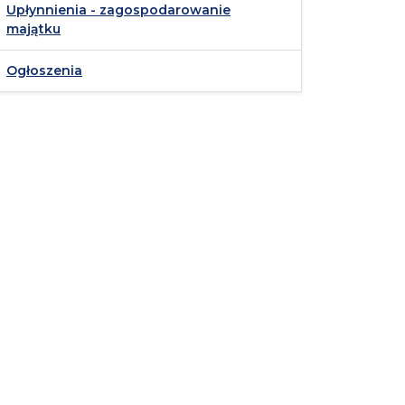
Upłynnienia - zagospodarowanie
majątku
Ogłoszenia