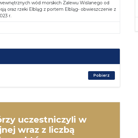
wewnętrznych wód morskich Zalewu Wiślanego od
sją oraz rzeki Elbląg z portem Elbląg- obwieszczenie z
023 r.
Pobierz
rzy uczestniczyli w
nej wraz z liczbą