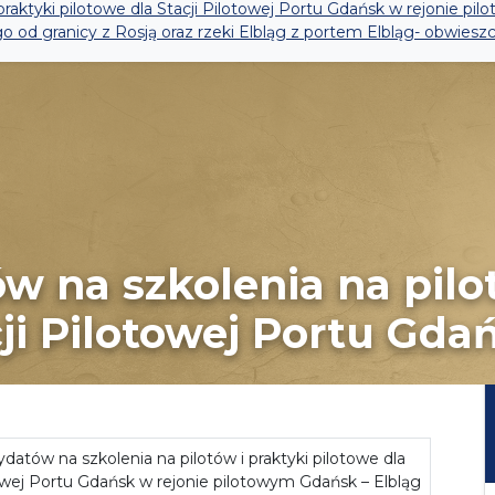
praktyki pilotowe dla Stacji Pilotowej Portu Gdańsk w rejonie p
d granicy z Rosją oraz rzeki Elbląg z portem Elbląg- obwieszcz
 na szkolenia na pilot
ji Pilotowej Portu Gdańs
datów na szkolenia na pilotów i praktyki pilotowe dla
towej Portu Gdańsk w rejonie pilotowym Gdańsk – Elbląg