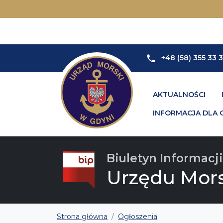
+48 (58) 355 33 
AKTUALNOŚCI
INFORMACJA DLA 
Biuletyn Informacji
Urzędu Mor
Strona główna
Ogłoszenia