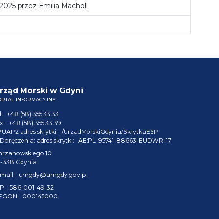
 2025 przez Emilia Macholl
rząd Morski w Gdyni
ORTAL INFORMACYJNY
l:
+48 (58) 355 33 33
x:
+48 (58) 355 33 39
PUAP2 adres skrytki:
/UrzadMorskiGdynia/SkrytkaESP
Doręczenia: adres skrytki:
AE:PL-95741-88663-EUDWR-17
hrzanowskiego 10
1-338 Gdynia
mail:
umgdy@umgdy.gov.pl
P:
586-001-49-32
EGON:
000145000