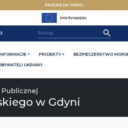
PRZEJDŹ DO TREŚCI
33
INFORMACJE
PROJEKTY
BEZPIECZEŃSTWO MORSK
OBYWATELI UKRAINY
 Publicznej
skiego w Gdyni