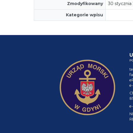
Zmodyfikowany
30 stycznia
Kategorie wpisu
U
P
te
fa
e
e-
C
8
e-
NI
R