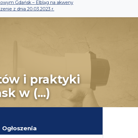
ilotowym Gdańsk – Elbląg na akweny
enie z dnia 20.03.2023 r.
ów i praktyki
k w (...)
Ogłoszenia