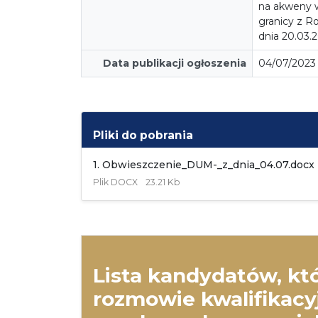
na akweny 
granicy z Ro
dnia 20.03.2
Data publikacji ogłoszenia
04/07/2023
Pliki do pobrania
1. Obwieszczenie_DUM-_z_dnia_04.07.docx
Plik
DOCX
23.21 Kb
Lista kandydatów, któ
rozmowie kwalifikacyj