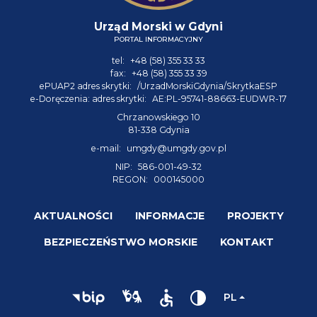
Urząd Morski w Gdyni
PORTAL INFORMACYJNY
tel:
+48 (58) 355 33 33
fax:
+48 (58) 355 33 39
ePUAP2 adres skrytki:
/UrzadMorskiGdynia/SkrytkaESP
e-Doręczenia: adres skrytki:
AE:PL-95741-88663-EUDWR-17
Chrzanowskiego 10
81-338 Gdynia
e-mail:
umgdy@umgdy.gov.pl
NIP:
586-001-49-32
REGON:
000145000
AKTUALNOŚCI
INFORMACJE
PROJEKTY
BEZPIECZEŃSTWO MORSKIE
KONTAKT
PL