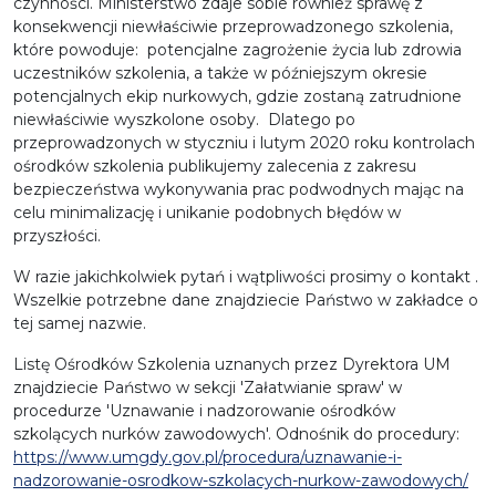
czynności. Ministerstwo zdaje sobie również sprawę z
konsekwencji niewłaściwie przeprowadzonego szkolenia,
które powoduje: potencjalne zagrożenie życia lub zdrowia
uczestników szkolenia, a także w późniejszym okresie
potencjalnych ekip nurkowych, gdzie zostaną zatrudnione
niewłaściwie wyszkolone osoby. Dlatego po
przeprowadzonych w styczniu i lutym 2020 roku kontrolach
ośrodków szkolenia publikujemy zalecenia z zakresu
bezpieczeństwa wykonywania prac podwodnych mając na
celu minimalizację i unikanie podobnych błędów w
przyszłości.
W razie jakichkolwiek pytań i wątpliwości prosimy o kontakt .
Wszelkie potrzebne dane znajdziecie Państwo w zakładce o
tej samej nazwie.
Listę Ośrodków Szkolenia uznanych przez Dyrektora UM
znajdziecie Państwo w sekcji 'Załatwianie spraw' w
procedurze 'Uznawanie i nadzorowanie ośrodków
szkolących nurków zawodowych'. Odnośnik do procedury:
https://www.umgdy.gov.pl/procedura/uznawanie-i-
nadzorowanie-osrodkow-szkolacych-nurkow-zawodowych/