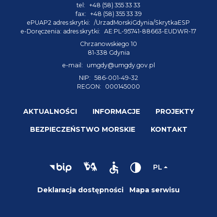
tel:
+48 (58) 355 33 33
fax:
+48 (58) 355 33 39
ePUAP2 adres skrytki:
/UrzadMorskiGdynia/SkrytkaESP
e-Doręczenia: adres skrytki:
AE:PL-95741-88663-EUDWR-17
Chrzanowskiego 10
81-338 Gdynia
e-mail:
umgdy@umgdy.gov.pl
NIP:
586-001-49-32
REGON:
000145000
AKTUALNOŚCI
INFORMACJE
PROJEKTY
BEZPIECZEŃSTWO MORSKIE
KONTAKT
PL
Deklaracja dostępności
Mapa serwisu