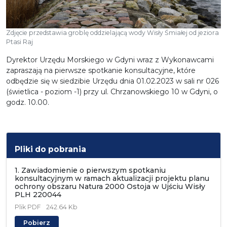
Zdjęcie przedstawia groblę oddzielającą wody Wisły Śmiałej od jeziora
Ptasi Raj
Dyrektor Urzędu Morskiego w Gdyni wraz z Wykonawcami
zapraszają na pierwsze spotkanie konsultacyjne, które
odbędzie się w siedzibie Urzędu dnia 01.02.2023 w sali nr 026
(świetlica - poziom -1) przy ul. Chrzanowskiego 10 w Gdyni, o
godz. 10.00.
Pliki do pobrania
1. Zawiadomienie o pierwszym spotkaniu
konsultacyjnym w ramach aktualizacji projektu planu
ochrony obszaru Natura 2000 Ostoja w Ujściu Wisły
PLH 220044
Plik
PDF
242.64 Kb
Pobierz