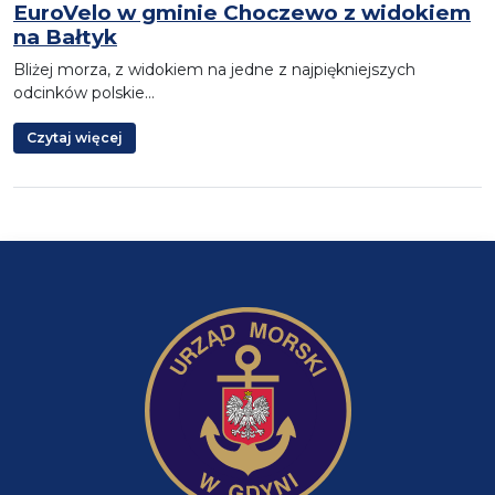
EuroVelo w gminie Choczewo z widokiem
na Bałtyk
Bliżej morza, z widokiem na jedne z najpiękniejszych
odcinków polskie…
Czytaj więcej