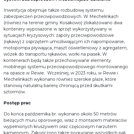
Inwestycja obejmuje także rozbudowę systemu
zabezpieczeń przeciwpowodziowych. W Mechelinkach
(również na terenie gminy Kosakowo) zlokalizowano dwa
kontenery wyposażone w sprzęt wykorzystywany w
sytuacjach kryzysowych: zapory przeciwpowodziowe
(rękawy) z osprzętem umożliwiającym ich napompowanie,
motopompa pływająca, maszt oświetleniowy z agregatem,
wózek do transportu rękawów, worki na piasek. W
kontenerach będą także przechowywane elementy
mobilnego systemu przeciwpowodziowego montowanego
na opasce w Rewie. Wcześniej, w 2023 roku, w Rewie i
Mechelinkach wykonano również szerokie plaże, które
stanowią naturalną barierę chroniącą przed skutkami
sztormów.
Postęp prac
Do końca października br. wykonano około 50 metrów
bieżących muru oporowego, wraz z montażem materaców
wypełnionych kruszywem oraz częściowym narzutem
kamiennym. Zakończono także pogrążanie wszystkich pali