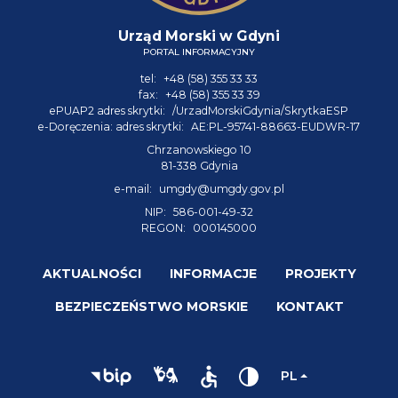
Urząd Morski w Gdyni
PORTAL INFORMACYJNY
tel:
+48 (58) 355 33 33
fax:
+48 (58) 355 33 39
ePUAP2 adres skrytki:
/UrzadMorskiGdynia/SkrytkaESP
e-Doręczenia: adres skrytki:
AE:PL-95741-88663-EUDWR-17
Chrzanowskiego 10
81-338 Gdynia
e-mail:
umgdy@umgdy.gov.pl
NIP:
586-001-49-32
REGON:
000145000
AKTUALNOŚCI
INFORMACJE
PROJEKTY
BEZPIECZEŃSTWO MORSKIE
KONTAKT
PL