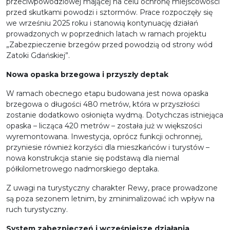
przeciwpowodziowej mającej na celu ochronę miejscowości
przed skutkami powodzi i sztormów. Prace rozpoczęły się
we wrześniu 2025 roku i stanowią kontynuację działań
prowadzonych w poprzednich latach w ramach projektu
„Zabezpieczenie brzegów przed powodzią od strony wód
Zatoki Gdańskiej”.
Nowa opaska brzegowa i przyszły deptak
W ramach obecnego etapu budowana jest nowa opaska
brzegowa o długości 480 metrów, która w przyszłości
zostanie dodatkowo osłonięta wydmą. Dotychczas istniejąca
opaska – licząca 420 metrów – została już w większości
wyremontowana. Inwestycja, oprócz funkcji ochronnej,
przyniesie również korzyści dla mieszkańców i turystów –
nowa konstrukcja stanie się podstawą dla niemal
półkilometrowego nadmorskiego deptaka.
Z uwagi na turystyczny charakter Rewy, prace prowadzone
są poza sezonem letnim, by zminimalizować ich wpływ na
ruch turystyczny.
System zabezpieczeń i wcześniejsze działania