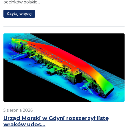
odcinków polskie…
Czytaj więcej
5 sierpnia 2026
Urząd Morski w Gdyni rozszerzył listę
wraków udos…