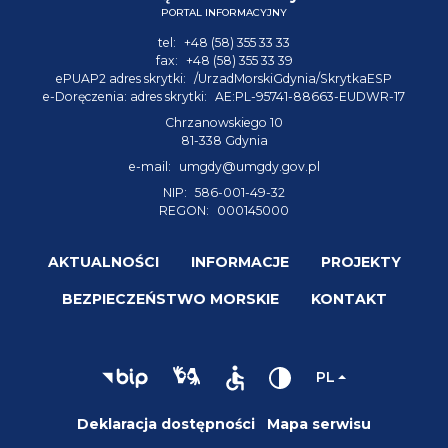
PORTAL INFORMACYJNY
tel:
+48 (58) 355 33 33
fax:
+48 (58) 355 33 39
ePUAP2 adres skrytki:
/UrzadMorskiGdynia/SkrytkaESP
e-Doręczenia: adres skrytki:
AE:PL-95741-88663-EUDWR-17
Chrzanowskiego 10
81-338 Gdynia
e-mail:
umgdy@umgdy.gov.pl
NIP:
586-001-49-32
REGON:
000145000
AKTUALNOŚCI
INFORMACJE
PROJEKTY
BEZPIECZEŃSTWO MORSKIE
KONTAKT
PL
Deklaracja dostępności
Mapa serwisu