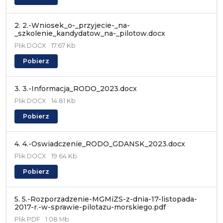
2. 2.-Wniosek_o-_przyjecie-_na-
_szkolenie_kandydatow_na-_pilotow.docx
Plik
DOCX
17.67 Kb
Pobierz
3. 3.-Informacja_RODO_2023.docx
Plik
DOCX
14.81 Kb
Pobierz
4. 4.-Oswiadczenie_RODO_GDANSK_2023.docx
Plik
DOCX
19.64 Kb
Pobierz
5. 5.-Rozporzadzenie-MGMiZS-z-dnia-17-listopada-
2017-r.-w-sprawie-pilotazu-morskiego.pdf
Plik
PDF
1.08 Mb