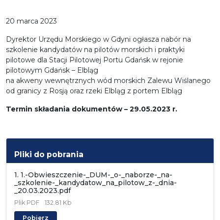
20 marca 2023
Dyrektor Urzędu Morskiego w Gdyni ogłasza nabór na
szkolenie kandydatów na pilotów morskich i praktyki
pilotowe dla Stacji Pilotowej Portu Gdańsk w rejonie
pilotowym Gdańsk – Elbląg
na akweny wewnętrznych wód morskich Zalewu Wiślanego
od granicy z Rosją oraz rzeki Elbląg z portem Elbląg
T
ermin składania dokumentów – 29.05.2023 r.
Pliki do pobrania
1. 1.-Obwieszczenie-_DUM-_o-_naborze-_na-
_szkolenie-_kandydatow_na_pilotow_z-_dnia-
_20.03.2023.pdf
Plik
PDF
132.81 Kb
Pobierz