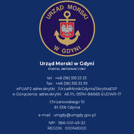
Urząd Morski w Gdyni
PORTAL INFORMACYJNY
tel:
+48 (58) 355 33 33
fax:
+48 (58) 355 33 39
ePUAP2 adres skrytki:
/UrzadMorskiGdynia/SkrytkaESP
e-Doręczenia: adres skrytki:
AE:PL-95741-88663-EUDWR-17
Chrzanowskiego 10
81-338 Gdynia
e-mail:
umgdy@umgdy.gov.pl
NIP:
586-001-49-32
REGON:
000145000