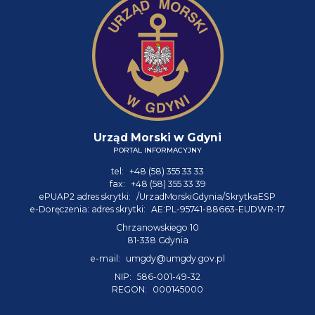
Urząd Morski w Gdyni
PORTAL INFORMACYJNY
tel:
+48 (58) 355 33 33
fax:
+48 (58) 355 33 39
ePUAP2 adres skrytki:
/UrzadMorskiGdynia/SkrytkaESP
e-Doręczenia: adres skrytki:
AE:PL-95741-88663-EUDWR-17
Chrzanowskiego 10
81-338 Gdynia
e-mail:
umgdy@umgdy.gov.pl
NIP:
586-001-49-32
REGON:
000145000