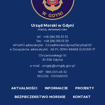
Urząd Morski w Gdyni
PORTAL INFORMACYJNY
tel:
+48 (58) 355 33 33
fax:
+48 (58) 355 33 39
ePUAP2 adres skrytki:
/UrzadMorskiGdynia/SkrytkaESP
e-Doręczenia: adres skrytki:
AE:PL-95741-88663-EUDWR-17
Chrzanowskiego 10
81-338 Gdynia
e-mail:
umgdy@umgdy.gov.pl
NIP:
586-001-49-32
REGON:
000145000
AKTUALNOŚCI
INFORMACJE
PROJEKTY
BEZPIECZEŃSTWO MORSKIE
KONTAKT