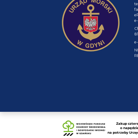
te
fa
e
e-
C
8
e-
NI
R