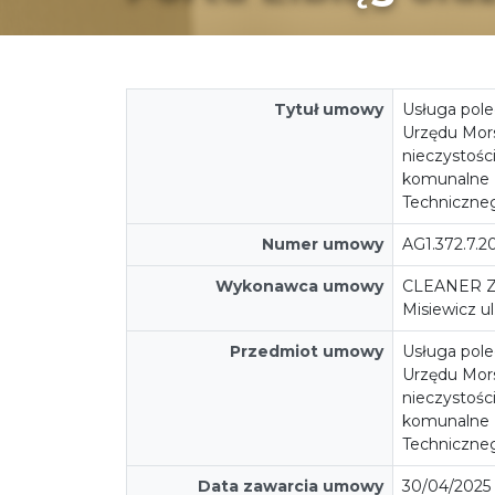
Tytuł umowy
Usługa pole
Urzędu Mors
nieczystośc
komunalne z
Techniczneg
Numer umowy
AG1.372.7.2
Wykonawca umowy
CLEANER ZA
Misiewicz u
Przedmiot umowy
Usługa pole
Urzędu Mors
nieczystośc
komunalne z
Techniczneg
Data zawarcia umowy
30/04/2025