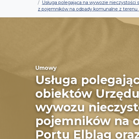
Usługa polegająca na wywozie nieczystości 
z pojemników na odpady komunalne z terenu K
Umowy
Usługa polegając
obiektów Urzędu 
wywozu nieczyst
pojemników na o
Portu Elbląg ora