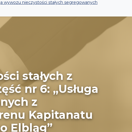
uga wywozu nieczystości stałych segregowanych
ści stałych z
ęść nr 6: „Usługa
anych z
renu Kapitanatu
o Elbląg”