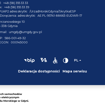
l:
+48 (58) 355 33 33
x:
+48 (58) 355 33 39
PUAP2 adres skrytki:
/UrzadMorskiGdynia/SkrytkaESP
Doręczenia: adres skrytki:
AE:PL-95741-88663-EUDWR-17
hrzanowskiego 10
1-338 Gdynia
mail:
umgdy@umgdy.gov.pl
P:
586-001-49-32
EGON:
000145000
PL
Deklaracja dostępności
Mapa serwisu