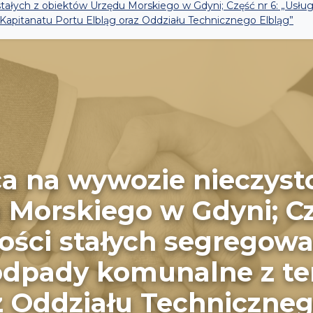
stałych z obiektów Urzędu Morskiego w Gdyni; Część nr 6: „Usł
apitanatu Portu Elbląg oraz Oddziału Technicznego Elbląg”
a na wywozie nieczysto
Morskiego w Gdyni; Cz
ości stałych segregow
dpady komunalne z te
z Oddziału Techniczneg