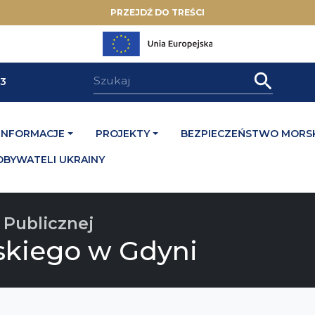
PRZEJDŹ DO TREŚCI
33
INFORMACJE
PROJEKTY
BEZPIECZEŃSTWO MORSK
OBYWATELI UKRAINY
 Publicznej
skiego w Gdyni