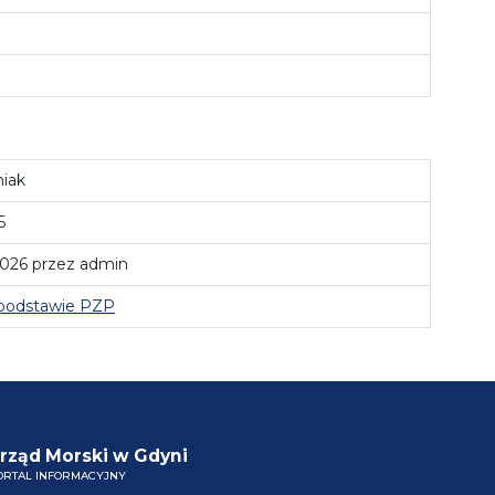
niak
5
2026 przez admin
podstawie PZP
rząd Morski w Gdyni
ORTAL INFORMACYJNY