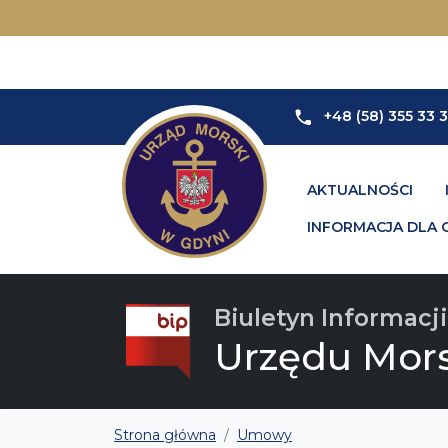
+48 (58) 355 33 
AKTUALNOŚCI
INFORMACJA DLA 
Biuletyn Informacji
Urzędu Mor
Strona główna
Umowy