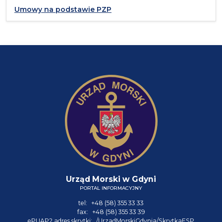
Umowy na podstawie PZP
Urząd Morski w Gdyni
PORTAL INFORMACYJNY
tel:
+48 (58) 355 33 33
fax:
+48 (58) 355 33 39
ePUAP2 adres skrytki:
/UrzadMorskiGdynia/SkrytkaESP