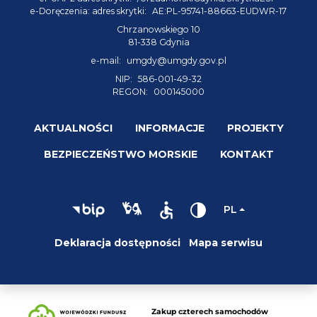
e-Doręczenia: adres skrytki:
AE:PL-95741-88663-EUDWR-17
Chrzanowskiego 10
81-338 Gdynia
e-mail:
umgdy@umgdy.gov.pl
NIP:
586-001-49-32
REGON:
000145000
AKTUALNOŚCI
INFORMACJE
PROJEKTY
BEZPIECZEŃSTWO MORSKIE
KONTAKT
PL
Deklaracja dostępności
Mapa serwisu