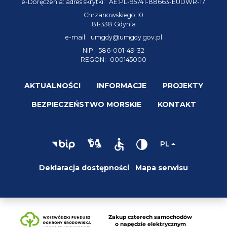
e-Doręczenia: adres skrytki:
AE:PL-95741-88663-EUDWR-17
Chrzanowskiego 10
81-338 Gdynia
e-mail:
umgdy@umgdy.gov.pl
NIP:
586-001-49-32
REGON:
000145000
AKTUALNOŚCI
INFORMACJE
PROJEKTY
BEZPIECZEŃSTWO MORSKIE
KONTAKT
PL
Deklaracja dostępności
Mapa serwisu