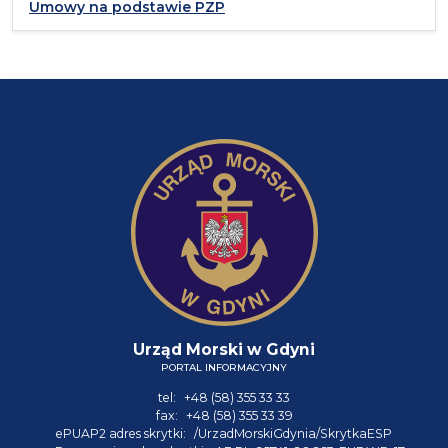
Umowy na podstawie PZP
Urząd Morski w Gdyni
PORTAL INFORMACYJNY
tel:
+48 (58) 355 33 33
fax:
+48 (58) 355 33 39
ePUAP2 adres skrytki:
/UrzadMorskiGdynia/SkrytkaESP