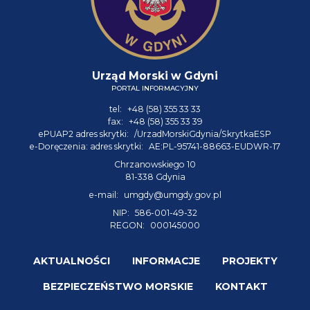
Urząd Morski w Gdyni
PORTAL INFORMACYJNY
tel:
+48 (58) 355 33 33
fax:
+48 (58) 355 33 39
ePUAP2 adres skrytki:
/UrzadMorskiGdynia/SkrytkaESP
e-Doręczenia: adres skrytki:
AE:PL-95741-88663-EUDWR-17
Chrzanowskiego 10
81-338 Gdynia
e-mail:
umgdy@umgdy.gov.pl
NIP:
586-001-49-32
REGON:
000145000
AKTUALNOŚCI
INFORMACJE
PROJEKTY
BEZPIECZEŃSTWO MORSKIE
KONTAKT