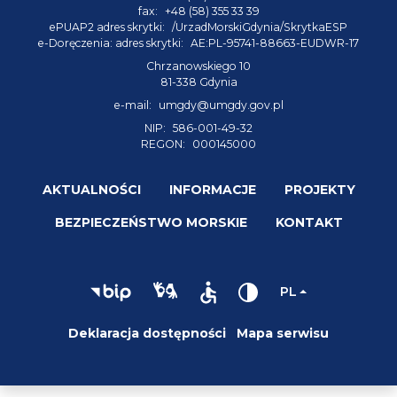
fax:
+48 (58) 355 33 39
ePUAP2 adres skrytki:
/UrzadMorskiGdynia/SkrytkaESP
e-Doręczenia: adres skrytki:
AE:PL-95741-88663-EUDWR-17
Chrzanowskiego 10
81-338 Gdynia
e-mail:
umgdy@umgdy.gov.pl
NIP:
586-001-49-32
REGON:
000145000
AKTUALNOŚCI
INFORMACJE
PROJEKTY
BEZPIECZEŃSTWO MORSKIE
KONTAKT
PL
Deklaracja dostępności
Mapa serwisu