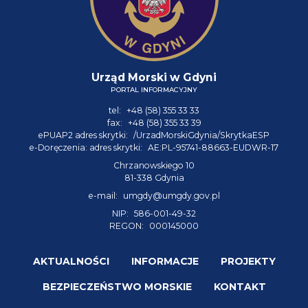
Urząd Morski w Gdyni
PORTAL INFORMACYJNY
tel:
+48 (58) 355 33 33
fax:
+48 (58) 355 33 39
ePUAP2 adres skrytki:
/UrzadMorskiGdynia/SkrytkaESP
e-Doręczenia: adres skrytki:
AE:PL-95741-88663-EUDWR-17
Chrzanowskiego 10
81-338 Gdynia
e-mail:
umgdy@umgdy.gov.pl
NIP:
586-001-49-32
REGON:
000145000
AKTUALNOŚCI
INFORMACJE
PROJEKTY
BEZPIECZEŃSTWO MORSKIE
KONTAKT